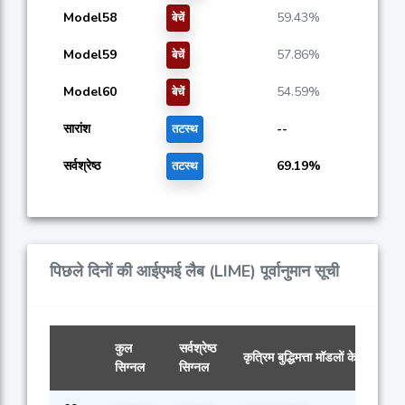
Model58
59.43%
बेचें
Model59
57.86%
बेचें
Model60
54.59%
बेचें
सारांश
--
तटस्थ
सर्वश्रेष्ठ
69.19%
तटस्थ
पिछले दिनों की आईएमई लैब (LIME) पूर्वानुमान सूची
कुल
सर्वश्रेष्ठ
कृत्रिम बुद्धिमत्ता मॉडलों के सिग्नल
सिग्नल
सिग्नल