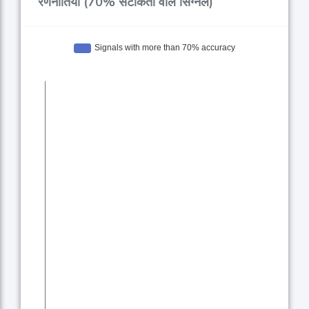
रणनीतियाँ (70% सटीकता वाले सिग्नल)