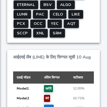
ETERNAL
BSV
ALGO
LUNR
PAC
CELO
LIKE
PCX
OCC
YEC
AQT
SCCP
XNL
SRM
आईएमई लैब (LIME) के लिए सिग्नल सूची 10 Aug
एआई मॉडल
अंतिम सिग्नल
सटीकता
Model1
52.89%
खरीदें
Model2
60.75%
बेचें