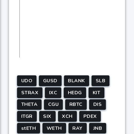
UDO
GUSD
BLANK
SLB
STRAX
IXC
HEDG
KIT
THETA
CGU
RBTC
DIS
ITGR
SIX
XCH
PDEX
stETH
WETH
RAY
JNB