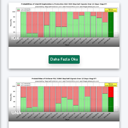
IOX
Daha Fazla Oku
UNA