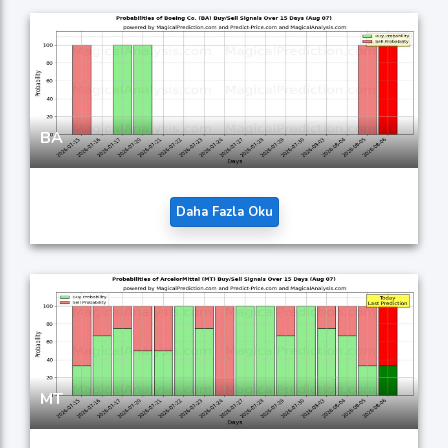
BA
Daha Fazla Oku
MT