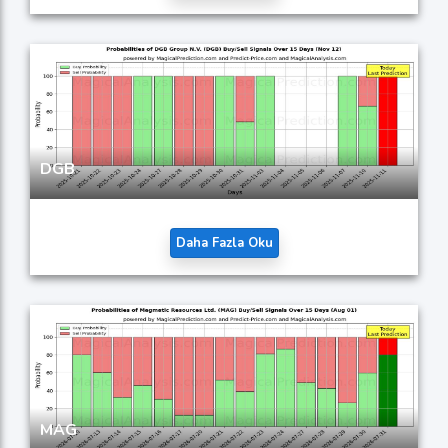
DGB
Daha Fazla Oku
MAG