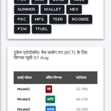
SUMMER
WALLET
MEV
PXC
MPS
TEER
ROOBEE
PZM
TFUEL
टूकेन प्रोटोकॉल: बेस कार्बन टन (BCT) के लिए
सिग्नल सूची 07 Aug
एआई मॉडल
अंतिम सिग्नल
सटीकता
Model1
62.78%
बेचें
Model2
64.12%
खरीदें
Model3
56.39%
तटस्थ