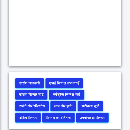
सारांश जानकारी
एआई सिग्नल संभावनाएँ
सारांश सिग्नल चार्ट
सर्वश्रेष्ठ सिग्नल चार्ट
सपोर्ट और रेजिस्टेंस
लाभ और हानि
सटीकता सूची
अंतिम सिग्नल
सिग्नल का इतिहास
उपयोगकर्ता सिग्नल