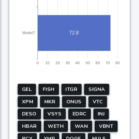
GEL
FISH
ITGR
SIGNA
XPM
MKR
ONUS
VTC
DESO
VSYS
EDRC
INJ
HBAR
WETH
WAN
VBNT
PCX
XMR
DOGE
NULS