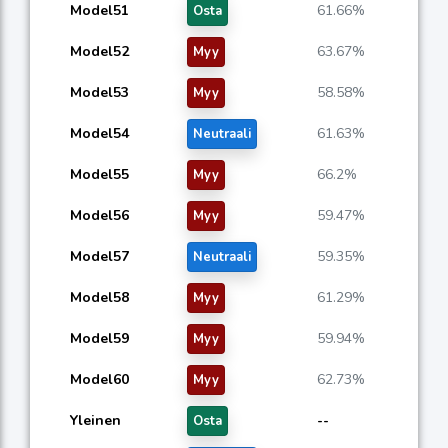
Model51
61.66%
Osta
Model52
63.67%
Myy
Model53
58.58%
Myy
Model54
61.63%
Neutraali
Model55
66.2%
Myy
Model56
59.47%
Myy
Model57
59.35%
Neutraali
Model58
61.29%
Myy
Model59
59.94%
Myy
Model60
62.73%
Myy
Yleinen
--
Osta