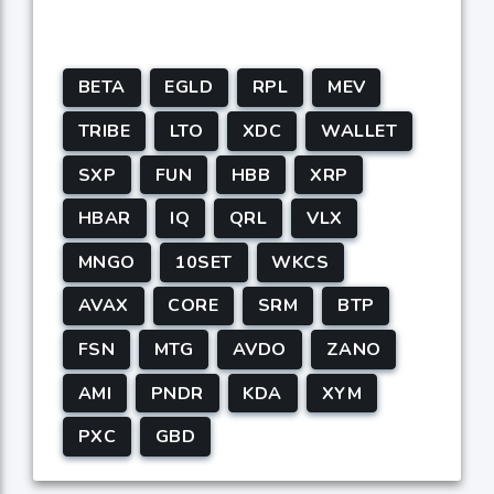
BETA
EGLD
RPL
MEV
TRIBE
LTO
XDC
WALLET
SXP
FUN
HBB
XRP
HBAR
IQ
QRL
VLX
MNGO
10SET
WKCS
AVAX
CORE
SRM
BTP
FSN
MTG
AVDO
ZANO
AMI
PNDR
KDA
XYM
PXC
GBD