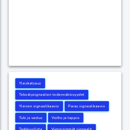
Yleiskatsaus
Tekoälysignaalien todennäköisyydet
Yleinen signaalikaavio
Paras signaalikaavio
Tuki ja vastus
Voitto ja tappio
Tarkkuuslista
Viimeisimmät signaalit