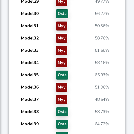
Model29
49.77%
Myy
Model30
56.27%
Osta
Model31
50.36%
Myy
Model32
58.76%
Myy
Model33
51.58%
Myy
Model34
58.18%
Myy
Model35
65.93%
Osta
Model36
51.96%
Myy
Model37
48.54%
Myy
Model38
58.73%
Osta
Model39
64.72%
Osta