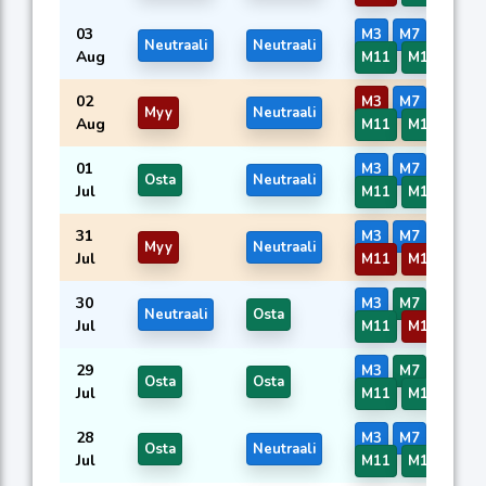
03
M3
M7
M8
M
Neutraali
Neutraali
Aug
M11
M17
M35
02
M3
M7
M8
M
Myy
Neutraali
Aug
M11
M17
M35
01
M3
M7
M8
M
Osta
Neutraali
Jul
M11
M17
M35
31
M3
M7
M8
M
Myy
Neutraali
Jul
M11
M17
M35
30
M3
M7
M8
M
Neutraali
Osta
Jul
M11
M17
M35
29
M3
M7
M8
M
Osta
Osta
Jul
M11
M17
M35
28
M3
M7
M8
M
Osta
Neutraali
Jul
M11
M17
M35