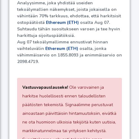
Analyysimme, joka yhdistää useiden
tekoälymallien näkemykset, joista jokaisella on
vähintään
70%
tarkkuus, ehdottaa, että harkitsisit
ostopäätöstä
Ethereum (ETH)
osalta Aug 07.
Suhtaudu tähän suositukseen varoen ja tee hyvin
harkittuja sijoituspäätöksiä.
Aug 07 tekoälymallimme ennustivat hinnan
vaihteluvälin
Ethereum (ETH)
osalta, jonka
vähimmäisarvio on
1855.8093
ja enimmäisarvio on
2098.4719
.
Vastuuvapauslauseke!
Ole varovainen ja
harkitse huolellisesti ennen taloudellisten
päätösten tekemistä. Signaalimme perustuvat
ainoastaan päivittäisiin hintamuutoksiin, eivätkä
ne ota huomioon ulkoisia tekijöitä kuten uutisia,
markkinatunnelmaa tai yrityksen kehitystä.