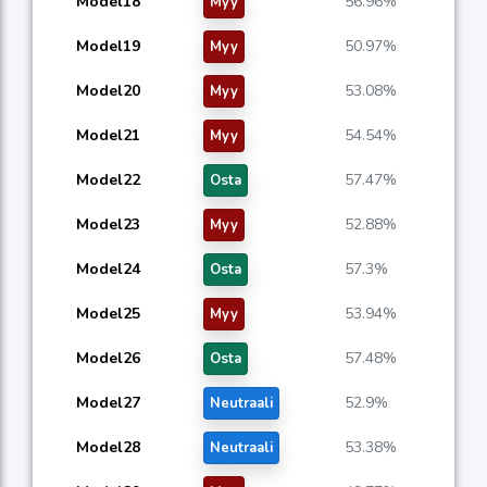
Model18
56.96%
Myy
Model19
50.97%
Myy
Model20
53.08%
Myy
Model21
54.54%
Myy
Model22
57.47%
Osta
Model23
52.88%
Myy
Model24
57.3%
Osta
Model25
53.94%
Myy
Model26
57.48%
Osta
Model27
52.9%
Neutraali
Model28
53.38%
Neutraali