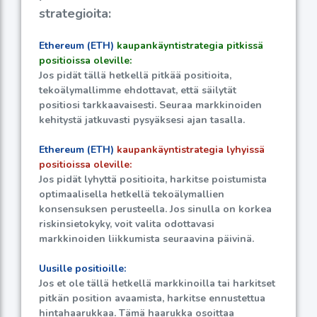
strategioita:
Ethereum (ETH)
kaupankäyntistrategia pitkissä
positioissa oleville:
Jos pidät tällä hetkellä pitkää positioita,
tekoälymallimme ehdottavat, että säilytät
positiosi tarkkaavaisesti. Seuraa markkinoiden
kehitystä jatkuvasti pysyäksesi ajan tasalla.
Ethereum (ETH)
kaupankäyntistrategia lyhyissä
positioissa oleville:
Jos pidät lyhyttä positioita, harkitse poistumista
optimaalisella hetkellä tekoälymallien
konsensuksen perusteella. Jos sinulla on korkea
riskinsietokyky, voit valita odottavasi
markkinoiden liikkumista seuraavina päivinä.
Uusille positioille:
Jos et ole tällä hetkellä markkinoilla tai harkitset
pitkän position avaamista, harkitse ennustettua
hintahaarukkaa. Tämä haarukka osoittaa