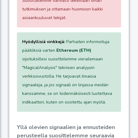
Suosittelemme vahvasti tekemään oman
tutkimuksen ja ottamaan huomioon kaikki
asiaankuuluvat tekijät.
Hyödyllisiä vinkkejä:
Parhaiten informoituja
päätöksiä varten
Ethereum (ETH)
sijoituksillesi suosittelemme vierailemaan
"MagicalAnalysis" teknisen analyysin
verkkosivustolla. He tarjoavat ilmaisia
signaaleja, ja jos signaali on linjassa meidän
kanssamme, se on todennäköisesti luotettava
indikaattori, kuten on osoitettu ajan myötä.
Yllä olevien signaalien ja ennusteiden
perusteella suosittelemme seuraavia