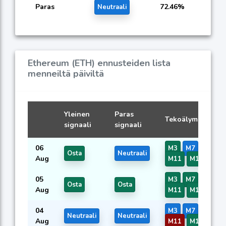
Paras
72.46%
Neutraali
Ethereum (ETH) ennusteiden lista
menneiltä päiviltä
Yleinen
Paras
Tekoälymallien si
signaali
signaali
06
M3
M7
M8
M
Osta
Neutraali
Aug
M11
M17
M35
05
M3
M7
M8
M
Osta
Osta
Aug
M11
M17
M35
04
M3
M7
M8
M
Neutraali
Neutraali
Aug
M11
M17
M35