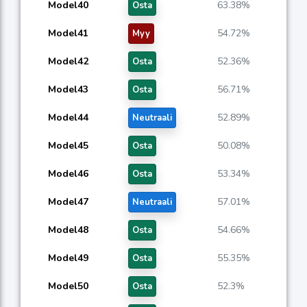
Model40
63.38%
Osta
Model41
54.72%
Myy
Model42
52.36%
Osta
Model43
56.71%
Osta
Model44
52.89%
Neutraali
Model45
50.08%
Osta
Model46
53.34%
Osta
Model47
57.01%
Neutraali
Model48
54.66%
Osta
Model49
55.35%
Osta
Model50
52.3%
Osta