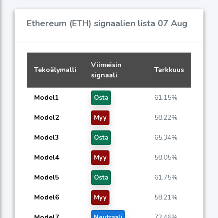
Ethereum (ETH) signaalien lista 07 Aug
Viimeisin
Tekoälymalli
Tarkkuus
signaali
Model1
61.15%
Osta
Model2
58.22%
Myy
Model3
65.34%
Osta
Model4
58.05%
Myy
Model5
61.75%
Osta
Model6
58.21%
Myy
Model7
72.46%
Neutraali