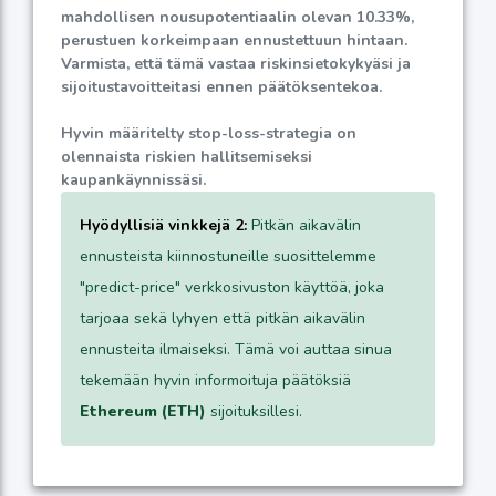
mahdollisen nousupotentiaalin olevan
10.33%
,
perustuen korkeimpaan ennustettuun hintaan.
Varmista, että tämä vastaa riskinsietokykyäsi ja
sijoitustavoitteitasi ennen päätöksentekoa.
Hyvin määritelty stop-loss-strategia on
olennaista riskien hallitsemiseksi
kaupankäynnissäsi.
Hyödyllisiä vinkkejä 2:
Pitkän aikavälin
ennusteista kiinnostuneille suosittelemme
"predict-price" verkkosivuston käyttöä, joka
tarjoaa sekä lyhyen että pitkän aikavälin
ennusteita ilmaiseksi. Tämä voi auttaa sinua
tekemään hyvin informoituja päätöksiä
Ethereum (ETH)
sijoituksillesi.