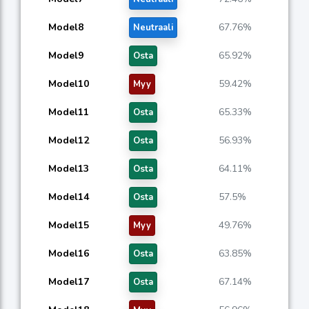
Model8
67.76%
Neutraali
Model9
65.92%
Osta
Model10
59.42%
Myy
Model11
65.33%
Osta
Model12
56.93%
Osta
Model13
64.11%
Osta
Model14
57.5%
Osta
Model15
49.76%
Myy
Model16
63.85%
Osta
Model17
67.14%
Osta