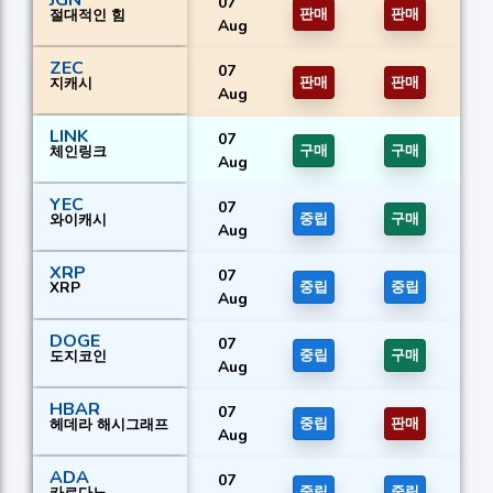
JGN
07
절대적인 힘
판매
판매
Aug
ZEC
07
지캐시
판매
판매
Aug
LINK
07
체인링크
구매
구매
Aug
YEC
07
와이캐시
중립
구매
Aug
XRP
07
XRP
중립
중립
Aug
DOGE
07
도지코인
중립
구매
Aug
HBAR
07
헤데라 해시그래프
중립
판매
Aug
ADA
07
카르다노
중립
중립