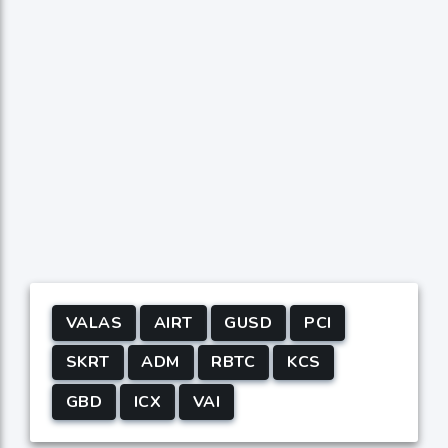
VALAS
AIRT
GUSD
PCI
SKRT
ADM
RBTC
KCS
GBD
ICX
VAI