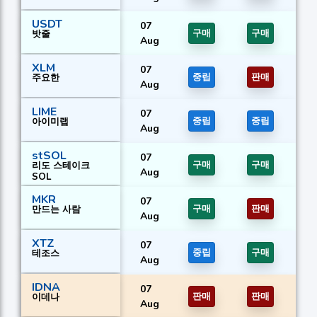
USDT
07
밧줄
구매
구매
Aug
XLM
07
주요한
중립
판매
Aug
LIME
07
아이미랩
중립
중립
Aug
stSOL
07
리도 스테이크
구매
구매
Aug
SOL
MKR
07
만드는 사람
구매
판매
Aug
XTZ
07
테조스
중립
구매
Aug
IDNA
07
이데나
판매
판매
Aug