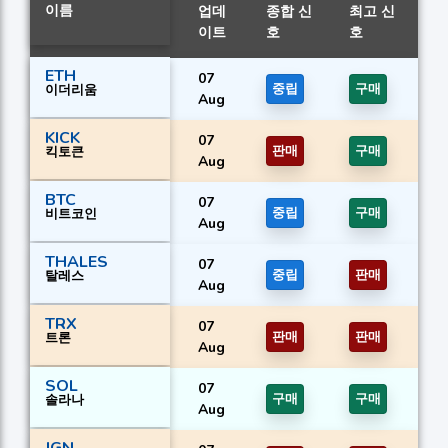
이름
업데
종합 신
최고 신
이트
호
호
ETH
07
이더리움
중립
구매
Aug
KICK
07
킥토큰
판매
구매
Aug
BTC
07
비트코인
중립
구매
Aug
THALES
07
탈레스
중립
판매
Aug
TRX
07
트론
판매
판매
Aug
SOL
07
솔라나
구매
구매
Aug