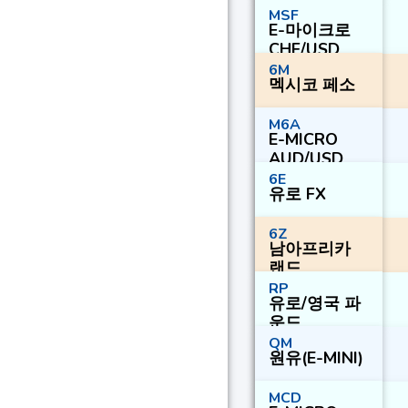
MSF
E-마이크로
CHF/USD
6M
멕시코 페소
M6A
E-MICRO
AUD/USD
6E
유로 FX
6Z
남아프리카
랜드
RP
유로/영국 파
운드
QM
원유(E-MINI)
MCD