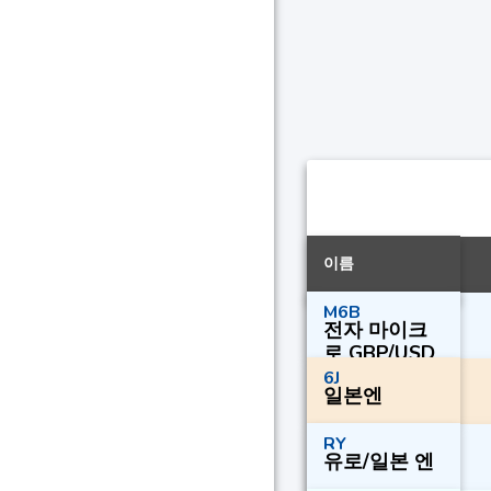
이름
M6B
전자 마이크
로 GBP/USD
6J
일본엔
RY
유로/일본 엔