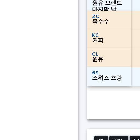
원유 브렌트
마지막 날
ZC
옥수수
KC
커피
CL
원유
6S
스위스 프랑