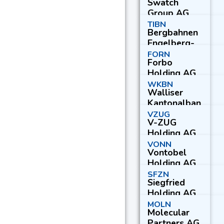
Swatch
Group AG
Reg.
TIBN
Bergbahnen
Engelberg-
Truebsee-
FORN
Forbo
Titlis AG
Holding AG
WKBN
Walliser
Kantonalban
k
VZUG
V-ZUG
Holding AG
VONN
Vontobel
Holding AG
SFZN
Siegfried
Holding AG
MOLN
Molecular
Partners AG