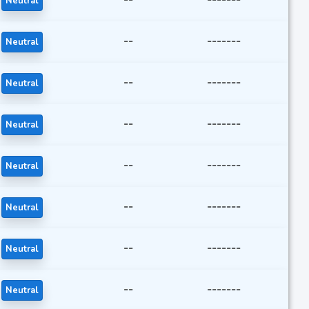
Neutral
--
-------
Neutral
--
-------
Neutral
--
-------
Neutral
--
-------
Neutral
--
-------
Neutral
--
-------
Neutral
--
-------
Neutral