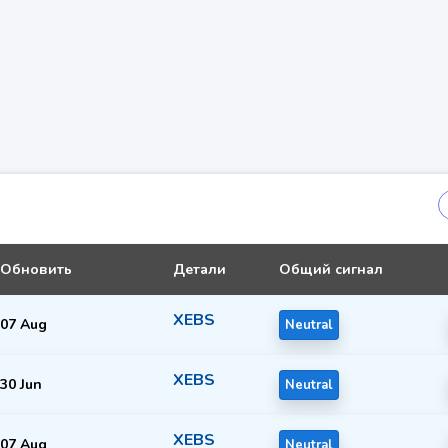
Обновить
Детали
Общий сигнал
XEBS
07 Aug
Neutral
XEBS
30 Jun
Neutral
XEBS
07 Aug
Neutral