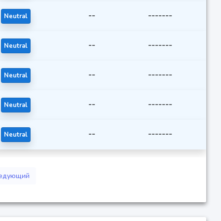
--
-------
Neutral
--
-------
Neutral
--
-------
Neutral
--
-------
Neutral
--
-------
Neutral
едующий