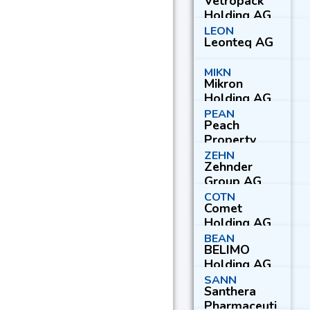
Vetropack
Holding AG
LEON
Leonteq AG
MIKN
Mikron
Holding AG
PEAN
Peach
Property
Group AG
ZEHN
Zehnder
Group AG
COTN
Comet
Holding AG
BEAN
BELIMO
Holding AG
SANN
Santhera
Pharmaceuti