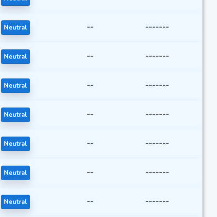
--
-------
Neutral
--
-------
Neutral
--
-------
Neutral
--
-------
Neutral
--
-------
Neutral
--
-------
Neutral
--
-------
Neutral