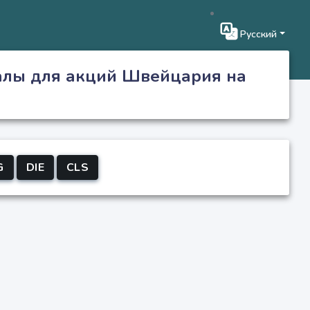
Русский
алы для акций Швейцария на
G
DIE
CLS