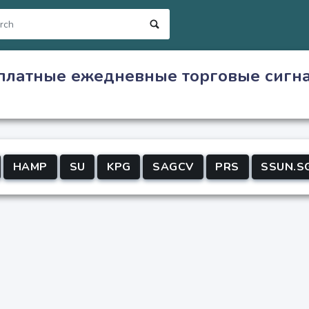
платные ежедневные торговые сигн
HAMP
SU
KPG
SAGCV
PRS
SSUN.S