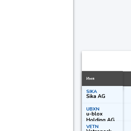
Имя
SIKA
Sika AG
UBXN
u-blox
Holding AG
VETN