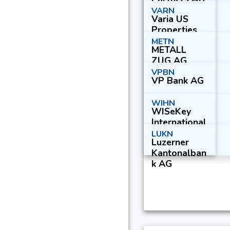
VARN
Varia US
Properties
AG
METN
METALL
ZUG AG
Part. Cert.
VPBN
VP Bank AG
WIHN
WISeKey
International
Holding Ltd.
LUKN
Luzerner
Kantonalban
k AG