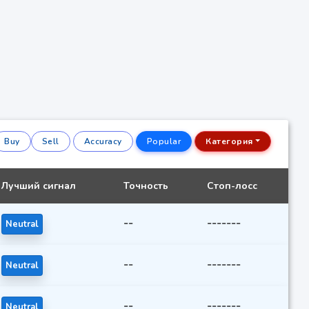
Buy
Sell
Accuracy
Popular
Категория
Лучший сигнал
Точность
Стоп-лосс
--
-------
Neutral
--
-------
Neutral
--
-------
Neutral