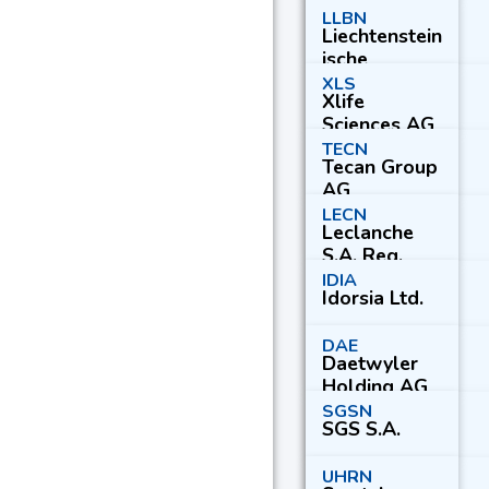
cals Holding
LLBN
Liechtenstein
AG
ische
Landesbank
XLS
Xlife
AG
Sciences AG
TECN
Tecan Group
AG
LECN
Leclanche
S.A. Reg.
IDIA
Idorsia Ltd.
DAE
Daetwyler
Holding AG
SGSN
SGS S.A.
UHRN