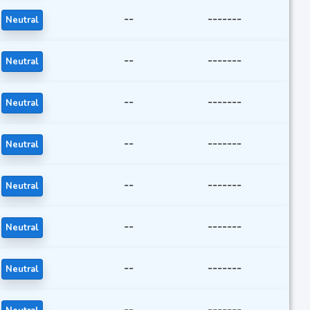
--
-------
Neutral
--
-------
Neutral
--
-------
Neutral
--
-------
Neutral
--
-------
Neutral
--
-------
Neutral
--
-------
Neutral
--
-------