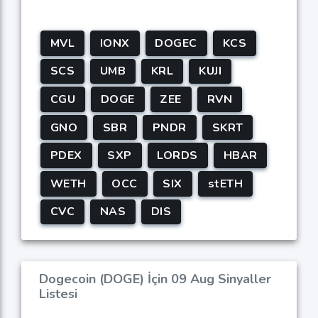
MVL
IONX
DOGEC
KCS
SCS
UMB
KRL
KUJI
CGU
DOGE
ZEE
RVN
GNO
SBR
PNDR
SKRT
PDEX
SXP
LORDS
HBAR
WETH
OCC
SIX
stETH
CVC
NAS
DIS
Dogecoin (DOGE) İçin 09 Aug Sinyaller
Listesi