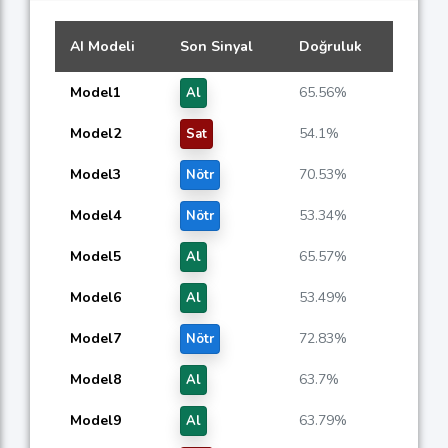
AI Modeli
Son Sinyal
Doğruluk
Model1
65.56%
Al
Model2
54.1%
Sat
Model3
70.53%
Nötr
Model4
53.34%
Nötr
Model5
65.57%
Al
Model6
53.49%
Al
Model7
72.83%
Nötr
Model8
63.7%
Al
Model9
63.79%
Al