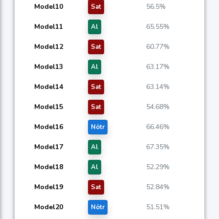
Model10
56.5%
Sat
Model11
65.55%
Al
Model12
60.77%
Sat
Model13
63.17%
Al
Model14
63.14%
Sat
Model15
54.68%
Sat
Model16
66.46%
Nötr
Model17
67.35%
Al
Model18
52.29%
Al
Model19
52.84%
Sat
Model20
51.51%
Nötr