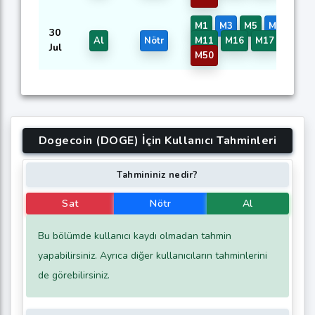
M1
M3
M5
M7
30
Al
Nötr
M11
M16
M17
M47
Jul
M50
Dogecoin (DOGE) İçin Kullanıcı Tahminleri
Tahmininiz nedir?
Sat
Nötr
Al
Bu bölümde kullanıcı kaydı olmadan tahmin
yapabilirsiniz. Ayrıca diğer kullanıcıların tahminlerini
de görebilirsiniz.