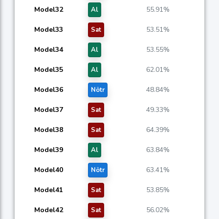
Model32
55.91%
Al
Model33
53.51%
Sat
Model34
53.55%
Al
Model35
62.01%
Al
Model36
48.84%
Nötr
Model37
49.33%
Sat
Model38
64.39%
Sat
Model39
63.84%
Al
Model40
63.41%
Nötr
Model41
53.85%
Sat
Model42
56.02%
Sat