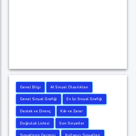
Genel Bilgi
AI Sinyal Olasılıkları
Genel Sinyal Grafiği
En İyi Sinyal Grafiği
Destek ve Direnç
Kâr ve Zarar
Doğruluk Listesi
Son Sinyaller
Sinyallerin Geçmişi
Kullanıcı Sinyalleri