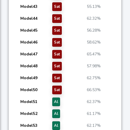
Model43
55.13%
Sat
Model44
62.32%
Sat
Model45
56.28%
Sat
Model46
58.62%
Sat
Model47
65.47%
Sat
Model48
57.98%
Sat
Model49
62.75%
Sat
Model50
66.53%
Sat
Model51
62.37%
Al
Model52
61.17%
Al
Model53
62.17%
Al