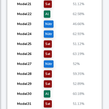
Model21
51.12%
Sat
Model22
62.58%
Al
Model23
46.66%
Nötr
Model24
62.93%
Nötr
Model25
51.12%
Sat
Model26
63.19%
Sat
Model27
52%
Nötr
Model28
59.35%
Sat
Model29
52.89%
Sat
Model30
60.18%
Al
Model31
51.13%
Sat