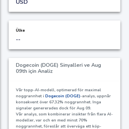
USD
Ülke
--
Dogecoin (DOGE) Sinyalleri ve Aug
09th için Analiz
Vår topp-AI-modell, optimerad för maximal
noggrannhet i
Dogecoin (DOGE)
-analys, uppnår
konsekvent över
67.32%
noggrannhet. Inga
signaler genererades dock för Aug 09.
Vår analys, som kombinerar insikter från flera AI-
modeller, var och en med minst
70%
noggrannhet, föreslår att överväga ett köp-