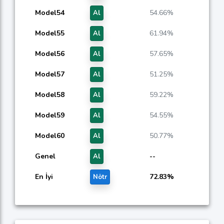
Model54
54.66%
Al
Model55
61.94%
Al
Model56
57.65%
Al
Model57
51.25%
Al
Model58
59.22%
Al
Model59
54.55%
Al
Model60
50.77%
Al
Genel
--
Al
En İyi
72.83%
Nötr