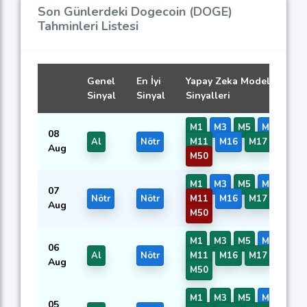
Son Günlerdeki Dogecoin (DOGE)
Tahminleri Listesi
Genel
En İyi
Yapay Zeka Modellerinin
Sinyal
Sinyal
Sinyalleri
M1
M3
M5
M7
08
Al
Nötr
M11
M16
M17
M47
Aug
M50
M1
M3
M5
M7
07
Nötr
Nötr
M11
M16
M17
M47
Aug
M50
M1
M3
M5
M7
06
Al
Nötr
M11
M16
M17
M47
Aug
M50
M1
M3
M5
M7
05