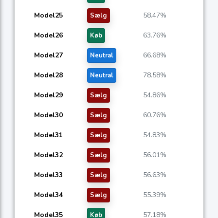
Model25
58.47%
Sælg
Model26
63.76%
Køb
Model27
66.68%
Neutral
Model28
78.58%
Neutral
Model29
54.86%
Sælg
Model30
60.76%
Sælg
Model31
54.83%
Sælg
Model32
56.01%
Sælg
Model33
56.63%
Sælg
Model34
55.39%
Sælg
Model35
57.18%
Køb