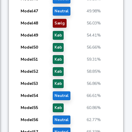
Model47
49.98%
Neutral
Model48
56.03%
Sælg
Model49
54.41%
Køb
Model50
56.66%
Køb
Model51
59.31%
Køb
Model52
58.85%
Køb
Model53
56.86%
Køb
Model54
66.61%
Neutral
Model55
60.86%
Køb
Model56
62.77%
Neutral
Model57
65.33%
Neutral