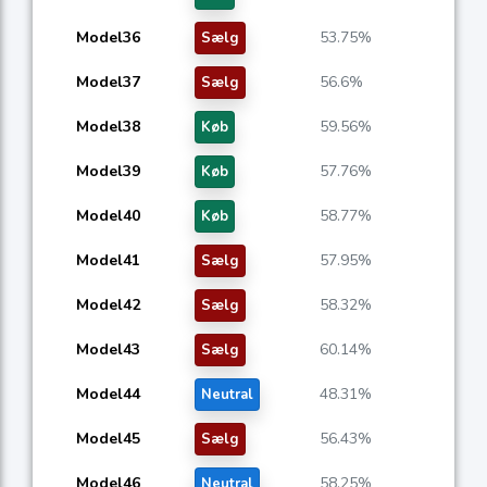
Model36
53.75%
Sælg
Model37
56.6%
Sælg
Model38
59.56%
Køb
Model39
57.76%
Køb
Model40
58.77%
Køb
Model41
57.95%
Sælg
Model42
58.32%
Sælg
Model43
60.14%
Sælg
Model44
48.31%
Neutral
Model45
56.43%
Sælg
Model46
58.25%
Neutral