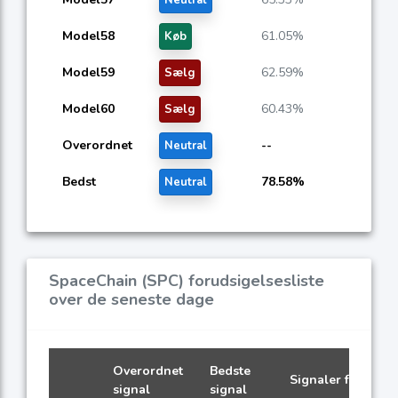
Model58
61.05%
Køb
Model59
62.59%
Sælg
Model60
60.43%
Sælg
Overordnet
--
Neutral
Bedst
78.58%
Neutral
SpaceChain (SPC) forudsigelsesliste
over de seneste dage
Overordnet
Bedste
Signaler fra AI-m
signal
signal