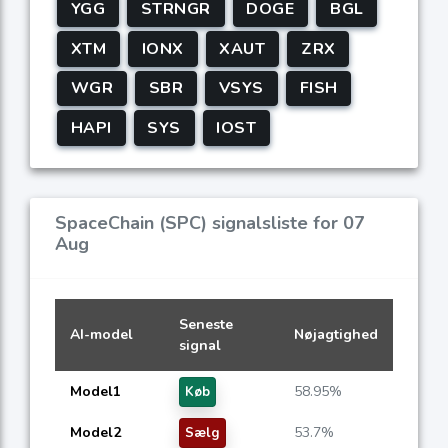
YGG
STRNGR
DOGE
BGL
XTM
IONX
XAUT
ZRX
WGR
SBR
VSYS
FISH
HAPI
SYS
IOST
SpaceChain (SPC) signalsliste for 07
Aug
Seneste
AI-model
Nøjagtighed
signal
Model1
58.95%
Køb
Model2
53.7%
Sælg