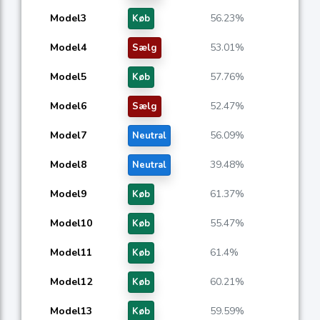
Model3
56.23%
Køb
Model4
53.01%
Sælg
Model5
57.76%
Køb
Model6
52.47%
Sælg
Model7
56.09%
Neutral
Model8
39.48%
Neutral
Model9
61.37%
Køb
Model10
55.47%
Køb
Model11
61.4%
Køb
Model12
60.21%
Køb
Model13
59.59%
Køb