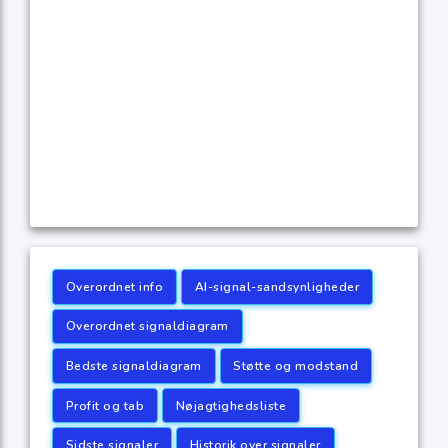
Overordnet info
AI-signal-sandsynligheder
Overordnet signaldiagram
Bedste signaldiagram
Støtte og modstand
Profit og tab
Nøjagtighedsliste
Sidste signaler
Historik over signaler