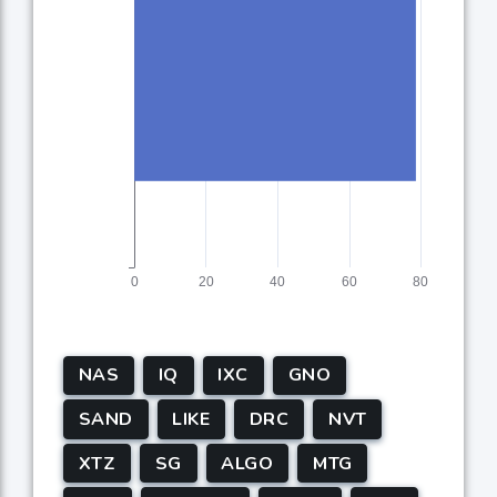
NAS
IQ
IXC
GNO
SAND
LIKE
DRC
NVT
XTZ
SG
ALGO
MTG