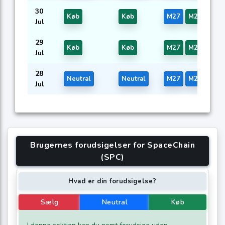
30
Køb
Køb
M27
M28
M54
Jul
29
Køb
Køb
M27
M28
M54
Jul
28
Neutral
Neutral
M27
M28
M54
Jul
Brugernes forudsigelser for SpaceChain
(SPC)
Hvad er din forudsigelse?
Sælg
Neutral
Køb