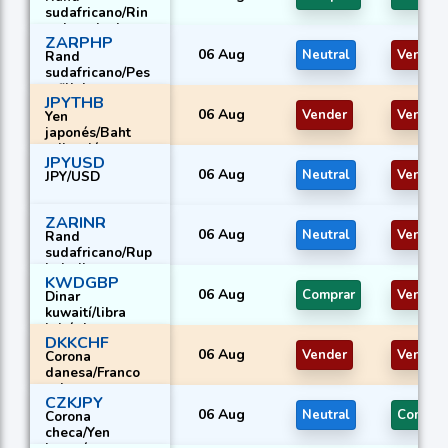
sudafricano/Rin
ggit malasio
ZARPHP
06 Aug
Neutral
Vender
Rand
sudafricano/Pes
o filipino
JPYTHB
06 Aug
Vender
Vender
Yen
japonés/Baht
tailandés
JPYUSD
06 Aug
Neutral
Vender
JPY/USD
ZARINR
06 Aug
Neutral
Vender
Rand
sudafricano/Rup
ia india
KWDGBP
06 Aug
Comprar
Vender
Dinar
kuwaití/libra
británica
DKKCHF
06 Aug
Vender
Vender
Corona
danesa/Franco
suizo
CZKJPY
06 Aug
Neutral
Compra
Corona
checa/Yen