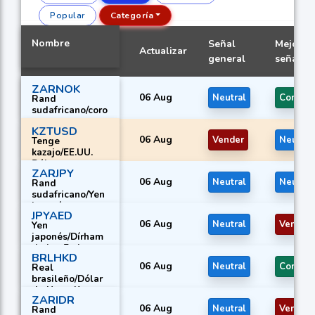
Popular
Categoría
Nombre
Señal
Mejor
Actualizar
general
señal
ZARNOK
06 Aug
Neutral
Compra
Rand
sudafricano/coro
na noruega
KZTUSD
06 Aug
Vender
Neutral
Tenge
kazajo/EE.UU.
Dólar
ZARJPY
06 Aug
Neutral
Neutral
Rand
sudafricano/Yen
japonés
JPYAED
06 Aug
Neutral
Vender
Yen
japonés/Dírham
de los Emiratos
BRLHKD
Árabes Unidos
06 Aug
Neutral
Compra
Real
brasileño/Dólar
de Hong Kong
ZARIDR
06 Aug
Neutral
Vender
Rand