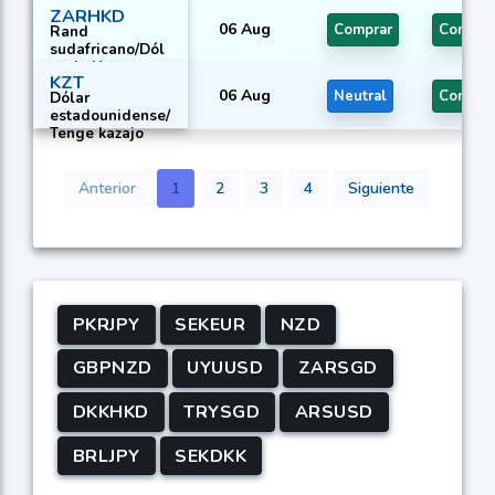
japonés
ZARHKD
06 Aug
Comprar
Compra
Rand
sudafricano/Dól
ar de Hong
KZT
Kong
06 Aug
Neutral
Compra
Dólar
estadounidense/
Tenge kazajo
Anterior
1
2
3
4
Siguiente
PKRJPY
SEKEUR
NZD
GBPNZD
UYUUSD
ZARSGD
DKKHKD
TRYSGD
ARSUSD
BRLJPY
SEKDKK