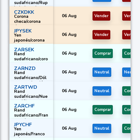
sudafricano/Rup
ia indonesia
CZKDKK
06 Aug
Vender
Vender
Corona
checa/corona
danesa
JPYSEK
06 Aug
Vender
Vender
Yen
japonés/corona
sueca
ZARSEK
06 Aug
Comprar
Compra
Rand
sudafricano/coro
na sueca
ZARNZD
06 Aug
Neutral
Neutral
Rand
sudafricano/Dól
ar neozelandés
ZARTWD
06 Aug
Neutral
Compra
Rand
sudafricano/Nue
vo dólar
ZARCHF
taiwanés
06 Aug
Comprar
Compra
Rand
sudafricano/Fran
co suizo
JPYCHF
06 Aug
Neutral
Compra
Yen
japonés/Franco
suizo