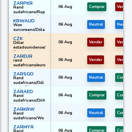
ZARPKR
06 Aug
Comprar
Vender
Rand
sudafricano/Rup
ia paquistaní
KRWAUD
06 Aug
Neutral
Neutral
Won
surcoreano/Dóla
r australiano
CZK
06 Aug
Vender
Vender
Dólar
estadounidense/
Corona checa
ZAREUR
06 Aug
Vender
Vender
rand
sudafricano/euro
ZARSGD
06 Aug
Neutral
Compra
Rand
sudafricano/Dól
ar de Singapur
ZARAED
06 Aug
Comprar
Compra
Rand
sudafricano/Dírh
am de los
ZARKRW
Emiratos Árabes
06 Aug
Neutral
Compra
Rand
Unidos
sudafricano/Wo
n surcoreano
ZARMYR
06 Aug
Comprar
Compra
Rand