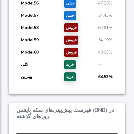
Model56
47.25%
خنثی
Model57
54.43%
خنثی
Model58
62.91%
فروش
Model59
54.19%
فروش
Model60
49.03%
فروش
--
کلی
خرید
64.53%
بهترین
خرید
فهرست پیش‌بینی‌های سکه بایننس (BNB) در
روزهای گذشته