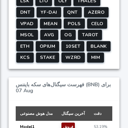
LSK
LTO
OLY
THALES
DNT
YF-DAI
QNT
AZERO
VPAD
MEAN
POLS
CELO
MSOL
AVG
OG
TAROT
ETH
OPIUM
10SET
BLANK
KCS
STAKE
WZRD
MIM
فهرست سیگنال‌های سکه بایننس (BNB) برای
07 Aug
دقت
آخرین سیگنال
مدل هوش مصنوعی
Model1
53.19%
فروش