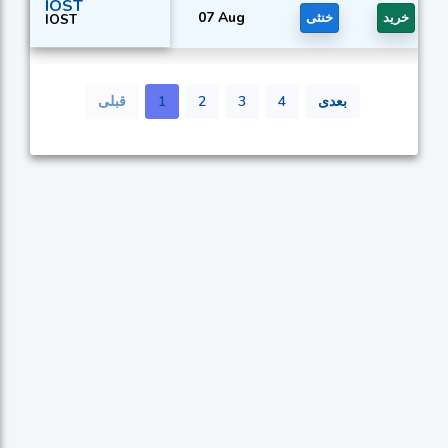
IOST
07 Aug
خرید
خنثی
IOST
بعدی
4
3
2
1
قبلی