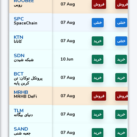
ROOBEE
07 Aug
فروش
فروش
روبی
SPC
07 Aug
خنثی
خنثی
SpaceChain
KTN
07 Aug
خنثی
خرید
کاتانا
SDN
10 Jun
خرید
خرید
شبکه شیدن
BCT
07 Aug
خرید
خرید
پروتکل توکان: تن
کربن پایه
MRHB
07 Aug
فروش
فروش
MRHB DeFi
TLM
07 Aug
خرید
خرید
دنیای بیگانه
SAND
07 Aug
خرید
خرید
جعبه شنی