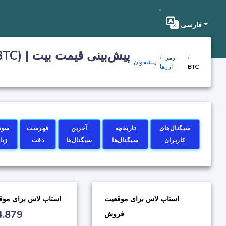
فارسی
رمز
پیشخوان
BTC
ارزها
سیگنال‌های
تاریخچه
آخرین
فهرست
سود
کاربران
سیگنال‌ها
سیگنال‌ها
دقت
زیا
استاپ لاس برای موقعیت
استاپ لاس برای موق
4.879
فروش