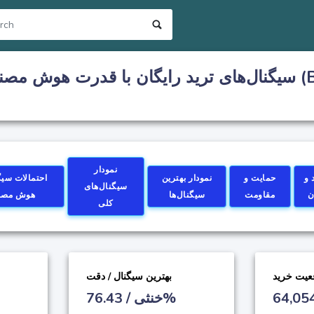
سیگنال‌های ترید رایگان با قدرت هوش مصنوعی بیت کوین (BTC) 
نمودار
 و
حمایت و
نمودار بهترین
احتمالات سیگ
سیگنال‌های
ن
مقاومت
سیگنال‌ها
هوش مصن
کلی
عیت خرید
بهترین سیگنال / دقت
64,05
خنثی / 76.43%