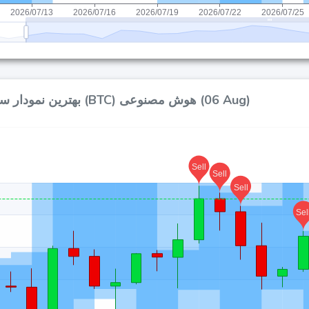
بهترین نمودار سیگنال‌های بیت کوین (BTC) هوش مصنوعی (06 Aug)