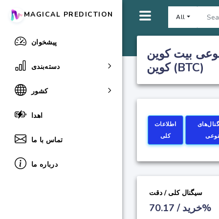
MAGICAL PREDICTION
All
پیشخوان
| پیش‌بینی قیمت بیت
کوین (BTC)
دسته‌بندی
کشور
اهدا
نال‌های
اطلاعات
وعی
کلی
تماس با ما
درباره ما
سیگنال کلی / دقت
خرید / 70.17%