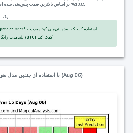
بر اساس بالاترین قیمت پیش‌بینی شده است. مطمئن شوید که این با تحمل ریسک و اهداف سرمایه‌گذاری شما همخوانی دارد قبل از تصمیم‌گیری.
10.85%
یک استراتژی توقف ضرر دقیق برای مدیریت ریسک‌های احتمالی در فعالیت‌های معاملاتی شما ضروری است.
کمک کند.
بیت کوین (BTC)
بلندمدت رایگان
احتمالات سیگنال‌های خرید/فروش بیت کوین (BTC) با استفاده از چندین مدل هوش مصنوعی در طول 10 روز (Aug 06)