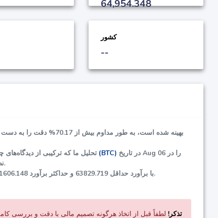
64,954.348
کشور
--
بهینه شده است، به طور مداوم بیش از
70.17%
دقت را به دست می
در تاریخ Aug 06 را در
بیت کوین (BTC)
تحلیل ما که ترکیبی از دیدگاه‌ها
نظر بگیرید. لطفاً با احتیاط به این توصیه عمل کرده و تصمیمات سرمایه‌گذاری خود را با دقت بررسی کنید.
پیش‌بینی کرده‌اند.
با برآورد حداقل
63829.719
و حداکثر برآورد
1606.148
تذکر!
لطفاً قبل از اتخاذ هرگونه تصمیم مالی با دقت و بررسی کامل