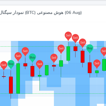
نمودار سیگنال‌های کلی بیت کوین (BTC) هوش مصنوعی (06 Aug)