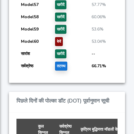
Model57
57.77%
खरीदें
Model58
60.06%
खरीदें
Model59
53.6%
खरीदें
Model60
53.04%
बेचें
सारांश
--
खरीदें
सर्वश्रेष्ठ
66.71%
तटस्थ
पिछले दिनों की पोल्का डॉट (DOT) पूर्वानुमान सूची
कुल
सर्वश्रेष्ठ
कृत्रिम बुद्धिमत्ता मॉडलों के सिग्नल
सिग्नल
सिग्नल