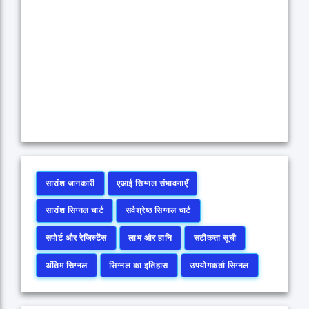
सारांश जानकारी
एआई सिग्नल संभावनाएँ
सारांश सिग्नल चार्ट
सर्वश्रेष्ठ सिग्नल चार्ट
सपोर्ट और रेजिस्टेंस
लाभ और हानि
सटीकता सूची
अंतिम सिग्नल
सिग्नल का इतिहास
उपयोगकर्ता सिग्नल