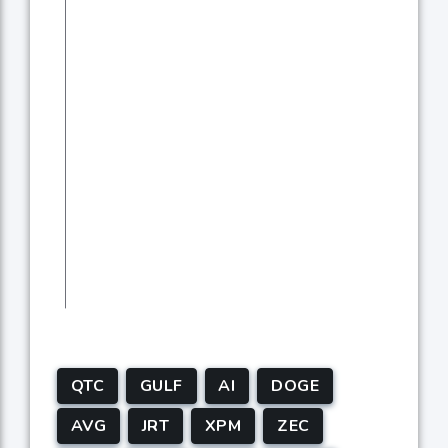
QTC
GULF
AI
DOGE
AVG
JRT
XPM
ZEC