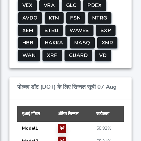
VEX
VRA
GLC
PDEX
AVDO
KTN
FSN
MTRG
XEM
STBU
WAVES
SXP
HBB
HAKKA
MASQ
XMR
WAN
XRP
GUARD
VD
पोल्का डॉट (DOT) के लिए सिग्नल सूची 07 Aug
एआई मॉडल
अंतिम सिग्नल
सटीकता
Model1
58.92%
बेचें