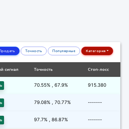
Продать
Точность
Популярные
Категория
й сигнал
Точность
Стоп-лосс
70.55% , 67.9%
915.380
ть
79.08% , 70.77%
-------
ть
97.7% , 86.87%
-------
ть