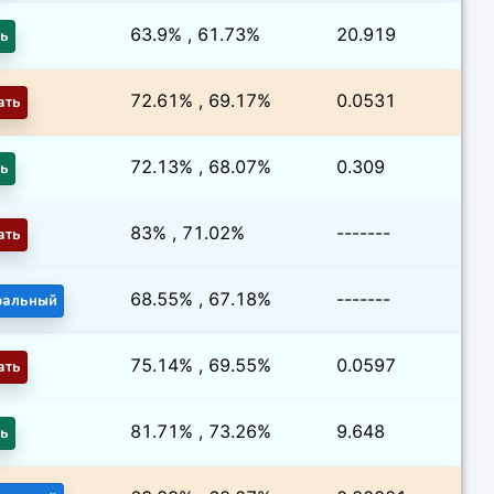
63.9% , 61.73%
20.919
ть
72.61% , 69.17%
0.0531
ать
72.13% , 68.07%
0.309
ть
83% , 71.02%
-------
ать
68.55% , 67.18%
-------
ральный
75.14% , 69.55%
0.0597
ать
81.71% , 73.26%
9.648
ть