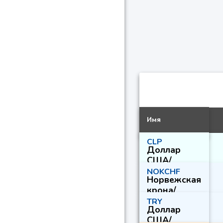
Имя
CLP
Доллар
США/
Чилийское
NOKCHF
Норвежская
песо
крона/
Швейцарск
TRY
Доллар
ий франк
США/