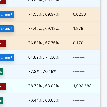
ать
74.55% , 69.97%
0.0233
ральный
74.45% , 69.12%
1.979
ральный
76.57% , 67.76%
0.170
ать
84.82% , 71.36%
-------
ральный
77.3% , 70.19%
-------
ть
78.72% , 68.02%
1,093.688
ать
76.44% , 68.65%
-------
ть