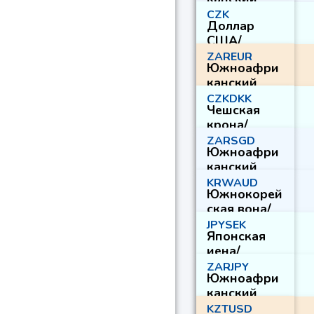
кая рупия
рэнд/
CZK
Доллар
Норвежская
США/
крона
Чешская
ZAREUR
Южноафри
крона
канский
рэнд/Евро
CZKDKK
Чешская
крона/
Датская
ZARSGD
Южноафри
крона
канский
рэнд/
KRWAUD
Южнокорей
Сингапурск
ская вона/
ий доллар
Австралийс
JPYSEK
Японская
кий доллар
иена/
Шведская
ZARJPY
Южноафри
крона
канский
рэнд/
KZTUSD