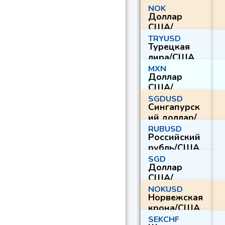
Турецкая
NOK
Доллар
лира
США/
Норвежская
TRYUSD
Турецкая
крона
лира/США
Доллар
MXN
Доллар
США/
Мексиканск
SGDUSD
Сингапурск
ое песо
ий доллар/
США
RUBUSD
Российский
Доллар
рубль/США
Доллар
SGD
Доллар
США/
Сингапурск
NOKUSD
Норвежская
ий доллар
крона/США
Доллар
SEKCHF