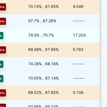
70.74% , 67.65%
9.549
ать
97.7% , 87.26%
-------
ать
79.5% , 70.7%
17.203
ть
69.38% , 67.66%
0.783
ать
74.28% , 68.18%
-------
ть
70.05% , 67.14%
-------
ть
69.52% , 67.65%
0.106
ать
83.96% , 69.22%
-------