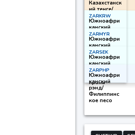
Казахстанск
Японская
ий тенге/
иена
США.
ZARKRW
Южноафри
Доллар
канский
рэнд/
ZARMYR
Южноафри
Южнокорей
канский
ская вона
рэнд/
ZARSEK
Южноафри
Малайзийск
канский
ий ринггит
рэнд/
ZARPHP
Южноафри
Шведская
канский
крона
рэнд/
Филиппинс
кое песо