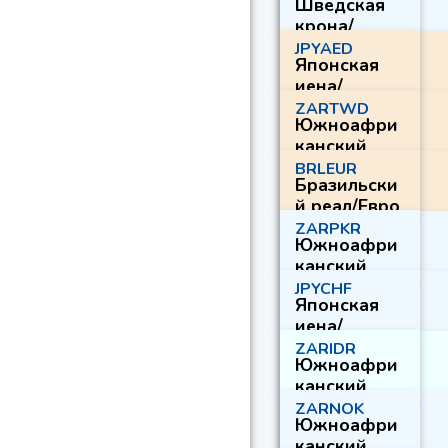
Шведская
крона/
Швейцарск
JPYAED
Японская
ий франк
иена/
Дирхам
ZARTWD
Южноафри
ОАЭ
канский
рэнд/Новый
BRLEUR
Бразильски
тайваньски
й реал/Евро
й доллар
ZARPKR
Южноафри
канский
рэнд/
JPYCHF
Японская
Пакистанск
иена/
ая рупия
Швейцарск
ZARIDR
Южноафри
ий франк
канский
рэнд/
ZARNOK
Южноафри
Индонезийс
канский