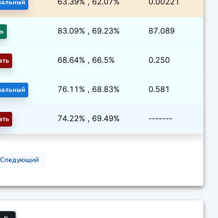
63.39% , 62.07%
0.00221
ральный
83.09% , 69.23%
87.089
ть
68.64% , 66.5%
0.250
ать
76.11% , 68.83%
0.581
ральный
74.22% , 69.49%
-------
ать
Следующий