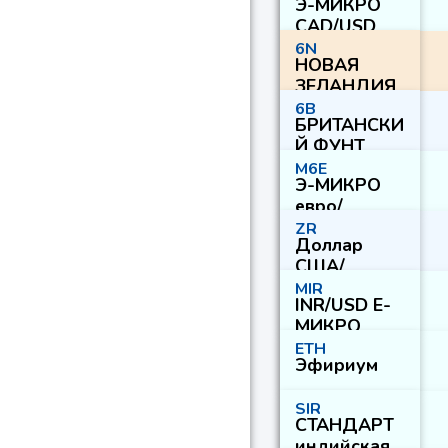
Э-МИКРО
CAD/USD
6N
НОВАЯ
ЗЕЛАНДИЯ
$
6B
БРИТАНСКИ
Й ФУНТ
M6E
Э-МИКРО
евро/
доллар
ZR
Доллар
США
США/
Южноафри
MIR
INR/USD E-
канский
МИКРО
ранд
ETH
Эфириум
SIR
СТАНДАРТ
индийская