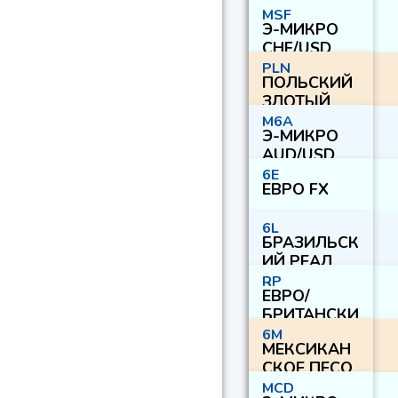
ЙЕНА
MSF
Э-МИКРО
CHF/USD
PLN
ПОЛЬСКИЙ
ЗЛОТЫЙ
M6A
Э-МИКРО
AUD/USD
6E
ЕВРО FX
6L
БРАЗИЛЬСК
ИЙ РЕАЛ
RP
ЕВРО/
БРИТАНСКИ
Й ФУНТ
6M
МЕКСИКАН
СКОЕ ПЕСО
MCD