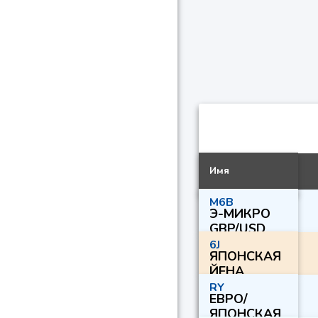
Имя
M6B
Э-МИКРО
GBP/USD
6J
ЯПОНСКАЯ
ЙЕНА
RY
ЕВРО/
ЯПОНСКАЯ