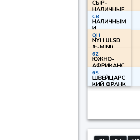
СЫР-
НАЛИЧНЫЕ
РАСЧЕТНЫЕ
CB
НАЛИЧНЫМ
И
НАЛИЧНЫМ
QH
NYH ULSD
И
(E-MINI)
РАСПОЛОЖ
ЕНЫ
6Z
ЮЖНО-
АФРИКАНС
КИЙ РЭНД
6S
ШВЕЙЦАРС
КИЙ ФРАНК