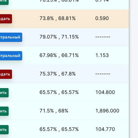
ить
73.8% , 68.81%
0.590
одать
79.07% , 71.15%
-------
йтральный
67.98% , 66.71%
1.153
йтральный
75.37% , 67.8%
-------
одать
65.57% , 65.57%
104.800
ить
71.5% , 68%
1,896.000
ить
65.57% , 65.57%
104.770
ить