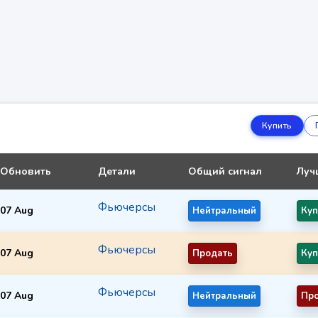
Купить
Обновить
Детали
Общий сигнал
Луч
Фьючерсы
07 Aug
Нейтральный
Куп
Фьючерсы
07 Aug
Продать
Куп
Фьючерсы
07 Aug
Нейтральный
Пр