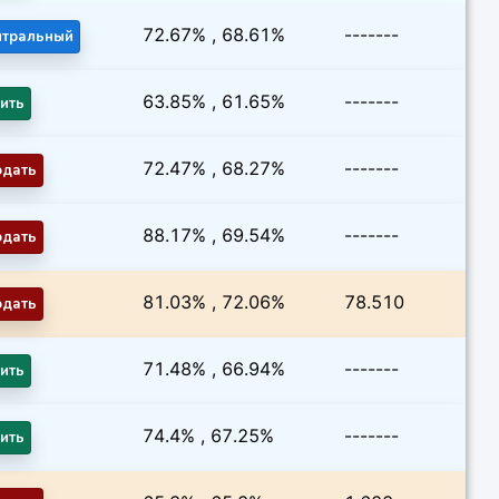
72.67% , 68.61%
-------
йтральный
63.85% , 61.65%
-------
ить
72.47% , 68.27%
-------
одать
88.17% , 69.54%
-------
одать
81.03% , 72.06%
78.510
одать
71.48% , 66.94%
-------
ить
74.4% , 67.25%
-------
ить