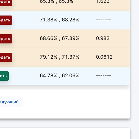
65.3% , 65.3%
1.623
одать
71.38% , 68.28%
-------
одать
68.66% , 67.39%
0.983
одать
79.12% , 71.37%
0.0612
одать
64.78% , 62.06%
-------
ить
едующий