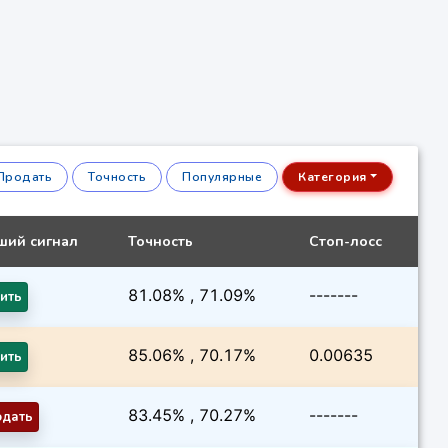
Продать
Точность
Популярные
Категория
ший сигнал
Точность
Стоп-лосс
81.08% , 71.09%
-------
ить
85.06% , 70.17%
0.00635
ить
83.45% , 70.27%
-------
одать