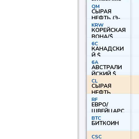
рупия/
QM
СЫРАЯ
доллар
НЕФТЬ (Э-
США
МИНИ)
KRW
КОРЕЙСКАЯ
ВОНА/$
6C
КАНАДСКИ
Й $
6A
АВСТРАЛИ
ЙСКИЙ $
CL
СЫРАЯ
НЕФТЬ
RF
ЕВРО/
ШВЕЙЦАРС
КИЙ ФРАНК
BTC
БИТКОИН
CSC