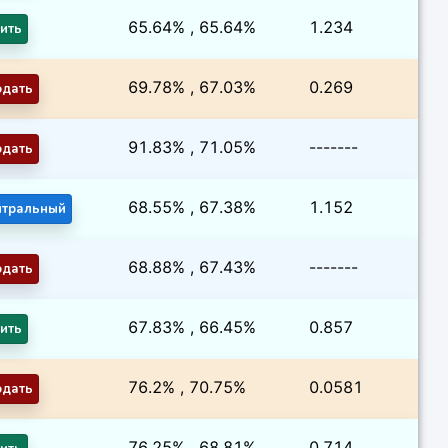
65.64% , 65.64%
1.234
ить
69.78% , 67.03%
0.269
одать
91.83% , 71.05%
-------
одать
68.55% , 67.38%
1.152
йтральный
68.88% , 67.43%
-------
одать
67.83% , 66.45%
0.857
ить
76.2% , 70.75%
0.0581
одать
76.25% , 68.81%
0.714