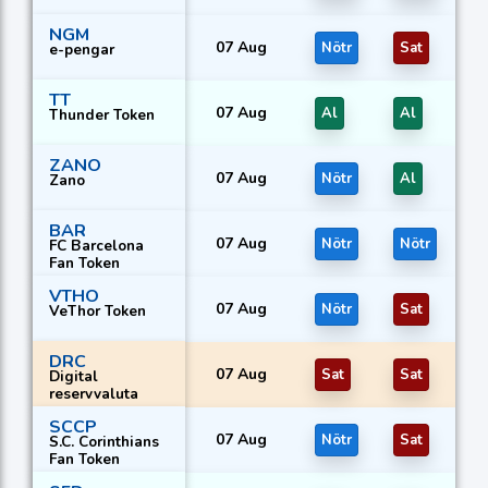
NGM
07 Aug
Nötr
Sat
e-pengar
TT
07 Aug
Al
Al
Thunder Token
ZANO
07 Aug
Nötr
Al
Zano
BAR
07 Aug
Nötr
Nötr
FC Barcelona
Fan Token
VTHO
07 Aug
Nötr
Sat
VeThor Token
DRC
07 Aug
Sat
Sat
Digital
reservvaluta
SCCP
07 Aug
Nötr
Sat
S.C. Corinthians
Fan Token