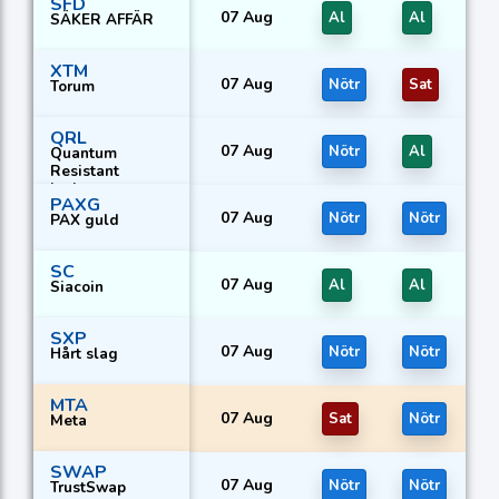
SFD
07 Aug
Al
Al
SÄKER AFFÄR
XTM
07 Aug
Nötr
Sat
Torum
QRL
07 Aug
Nötr
Al
Quantum
Resistant
Ledger
PAXG
07 Aug
Nötr
Nötr
PAX guld
SC
07 Aug
Al
Al
Siacoin
SXP
07 Aug
Nötr
Nötr
Hårt slag
MTA
07 Aug
Sat
Nötr
Meta
SWAP
07 Aug
Nötr
Nötr
TrustSwap