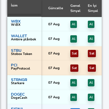
İsim
Genel
En İyi
Güncelle
Sinyal
Sinyal
WBX
07 Aug
Al
Al
WiBX
WALLET
07 Aug
Al
Al
Ambire plånbok
STBU
07 Aug
Sat
Sat
Stobox Token
PCI
07 Aug
Sat
Sat
PayProtocol
STRNGR
07 Aug
Al
Al
Starkare
DOGEC
07 Aug
Al
Al
DogeCash
SIGNA