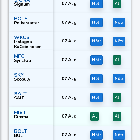
07 Aug
Nötr
Al
Signum
POLS
07 Aug
Nötr
Nötr
Polkastarter
WKCS
07 Aug
Nötr
Nötr
Inslagna
KuCoin-token
MFG
07 Aug
Nötr
Al
SyncFab
SKY
07 Aug
Nötr
Nötr
Scopuly
SALT
07 Aug
Nötr
Al
SALT
MIST
07 Aug
Al
Al
Dimma
BOLT
07 Aug
Nötr
Nötr
BULT