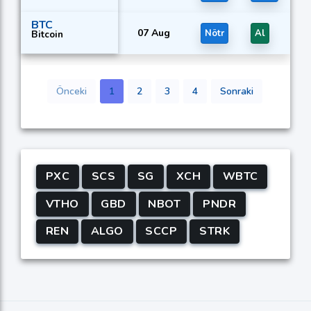
BTC
07 Aug
Nötr
Al
Bitcoin
Önceki
1
2
3
4
Sonraki
PXC
SCS
SG
XCH
WBTC
VTHO
GBD
NBOT
PNDR
REN
ALGO
SCCP
STRK