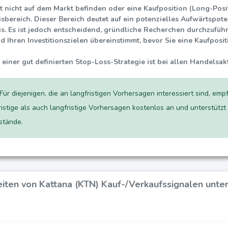
t nicht auf dem Markt befinden oder eine Kaufposition (Long-Posit
isbereich. Dieser Bereich deutet auf ein potenzielles Aufwärtspot
is. Es ist jedoch entscheidend, gründliche Recherchen durchzuführe
nd Ihren Investitionszielen übereinstimmt, bevor Sie eine Kaufposi
einer gut definierten Stop-Loss-Strategie ist bei allen Handelsakt
Für diejenigen, die an langfristigen Vorhersagen interessiert sind, emp
ristige als auch langfristige Vorhersagen kostenlos an und unterstützt
tände.
eiten von Kattana (KTN) Kauf-/Verkaufssignalen unt