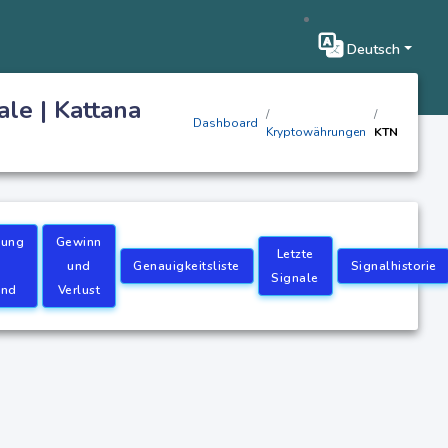
Deutsch
le | Kattana
Dashboard
Kryptowährungen
KTN
zung
Gewinn
Letzte
und
Genauigkeitsliste
Signalhistorie
Signale
and
Verlust