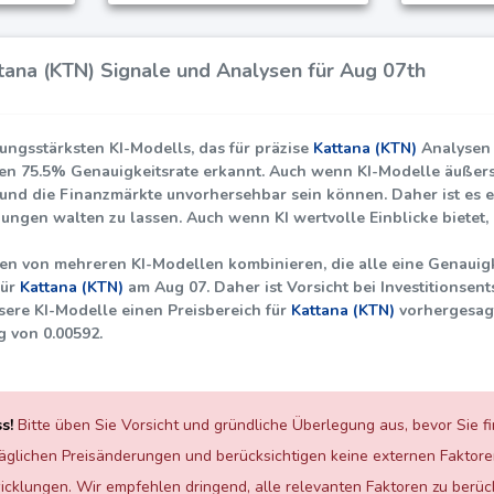
tana (KTN) Signale und Analysen für Aug 07th
tungsstärksten KI-Modells, das für präzise
Kattana (KTN)
Analysen o
den
75.5%
Genauigkeitsrate erkannt. Auch wenn KI-Modelle äußerst l
 und die Finanzmärkte unvorhersehbar sein können. Daher ist es en
ungen walten zu lassen. Auch wenn KI wertvolle Einblicke bietet, i
n von mehreren KI-Modellen kombinieren, die alle eine Genauig
für
Kattana (KTN)
am Aug 07. Daher ist Vorsicht bei Investitionse
ere KI-Modelle einen Preisbereich für
Kattana (KTN)
vorhergesagt
g von
0.00592
.
s!
Bitte üben Sie Vorsicht und gründliche Überlegung aus, bevor Sie f
täglichen Preisänderungen und berücksichtigen keine externen Faktor
klungen. Wir empfehlen dringend, alle relevanten Faktoren zu berück