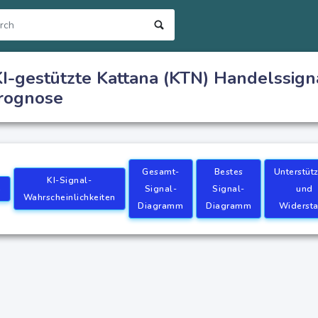
I-gestützte Kattana (KTN) Handelssigna
prognose
Gesamt-
Bestes
Unterstüt
KI-Signal-
n
Signal-
Signal-
und
Wahrscheinlichkeiten
Diagramm
Diagramm
Widerst