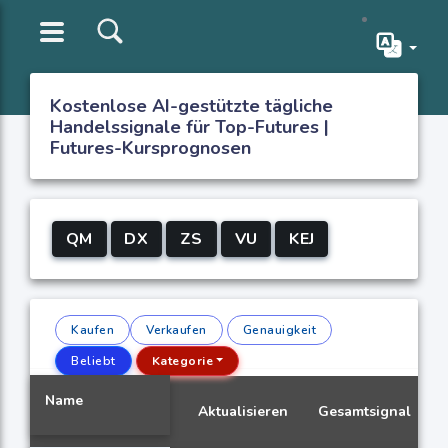
Kostenlose AI-gestützte tägliche
Handelssignale für Top-Futures |
Futures-Kursprognosen
QM
DX
ZS
VU
KEJ
Kaufen
Verkaufen
Genauigkeit
Beliebt
Kategorie
Name
Aktualisieren
Gesamtsignal