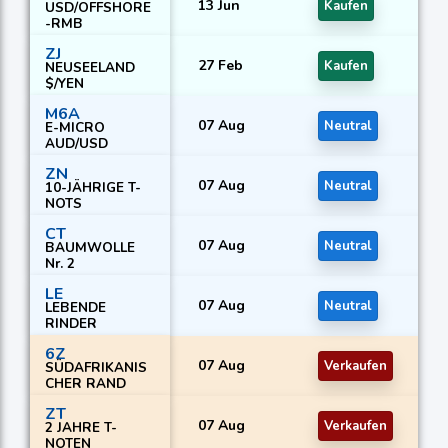
13 Jun
Kaufen
USD/OFFSHORE
-RMB
ZJ
27 Feb
Kaufen
NEUSEELAND
$/YEN
M6A
07 Aug
Neutral
E-MICRO
AUD/USD
ZN
07 Aug
Neutral
10-JÄHRIGE T-
NOTS
CT
07 Aug
Neutral
BAUMWOLLE
Nr. 2
LE
07 Aug
Neutral
LEBENDE
RINDER
6Z
07 Aug
Verkaufen
SÜDAFRIKANIS
CHER RAND
ZT
07 Aug
Verkaufen
2 JAHRE T-
NOTEN