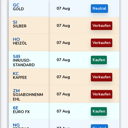
GC
07 Aug
Neutral
GOLD
SI
07 Aug
Verkaufen
SILBER
HO
07 Aug
Verkaufen
HEIZÖL
SIR
07 Aug
Kaufen
INR/USD-
STANDARD
KC
07 Aug
Verkaufen
KAFFEE
ZM
07 Aug
Verkaufen
SOJABOHNENM
EHL
6E
07 Aug
Kaufen
EURO FX
NG