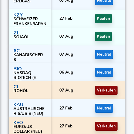
07 Aug
Neutral
ERDGAS
KZY
27 Feb
Kaufen
SCHWEIZER
FRANKEN/JAPAN
ISCHER YEN
ZL
(NEU)
07 Aug
Kaufen
SOJAÖL
6C
07 Aug
Neutral
KANADISCHER
$
BIO
06 Aug
Neutral
NASDAQ
BIOTECH (E-
MINI)
CL
07 Aug
Verkaufen
ROHÖL
KAU
27 Feb
Neutral
AUSTRALISCHE
R $/US $ (NEU)
KEO
27 Feb
Verkaufen
EURO/US-
DOLLAR (NEU)