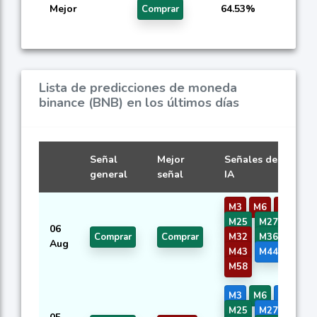
Mejor
64.53%
Comprar
Lista de predicciones de moneda
binance (BNB) en los últimos días
Señal
Mejor
Señales de modelo
general
señal
IA
M3
M6
M8
M2
M25
M27
M29
06
Comprar
Comprar
M32
M36
M37
Aug
M43
M44
M46
M58
M3
M6
M8
M2
M25
M27
M29