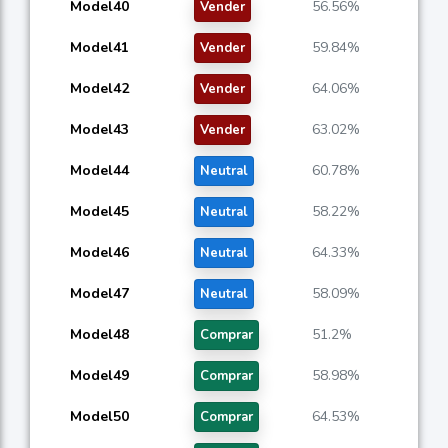
Model40
56.56%
Vender
Model41
59.84%
Vender
Model42
64.06%
Vender
Model43
63.02%
Vender
Model44
60.78%
Neutral
Model45
58.22%
Neutral
Model46
64.33%
Neutral
Model47
58.09%
Neutral
Model48
51.2%
Comprar
Model49
58.98%
Comprar
Model50
64.53%
Comprar