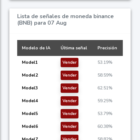
Lista de señales de moneda binance
(BNB) para 07 Aug
Modelo de IA
Última señal
Precisión
Model1
53.19%
Vender
Model2
58.59%
Vender
Model3
62.51%
Vender
Model4
59.25%
Vender
Model5
53.79%
Vender
Model6
60.38%
Vender
Model7
58.82%
Vender