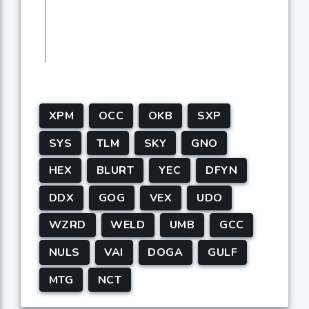
XPM
OCC
OKB
SXP
SYS
TLM
SKY
GNO
HEX
BLURT
YEC
DFYN
DDX
GOG
VEX
UDO
WZRD
WELD
UMB
GCC
NULS
VAI
DOGA
GULF
MTG
NCT