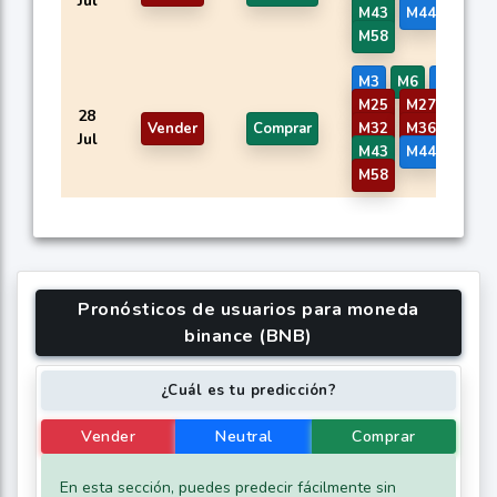
Jul
M43
M44
M46
M58
M3
M6
M8
M2
M25
M27
M29
28
Vender
Comprar
M32
M36
M37
Jul
M43
M44
M46
M58
Pronósticos de usuarios para moneda
binance (BNB)
¿Cuál es tu predicción?
Vender
Neutral
Comprar
En esta sección, puedes predecir fácilmente sin