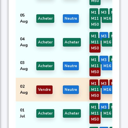
M50
M1
M3
M5
M7
05
Acheter
Neutre
M11
M16
M17
Aug
M50
M1
M3
M5
M7
04
Acheter
Acheter
M11
M16
M17
Aug
M50
M1
M3
M5
M7
03
Acheter
Neutre
M11
M16
M17
Aug
M50
M1
M3
M5
M7
02
Vendre
Neutre
M11
M16
M17
Aug
M50
M1
M3
M5
M7
01
Acheter
Acheter
M11
M16
M17
Jul
M50