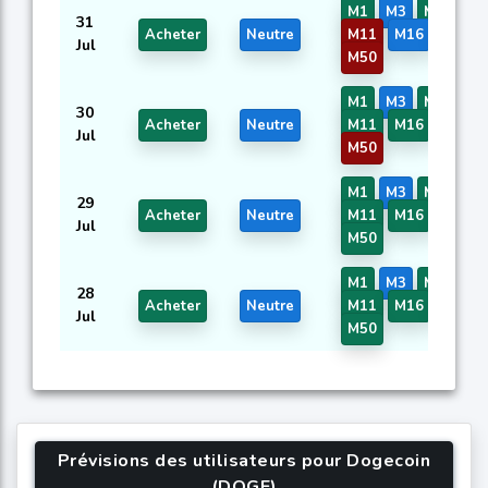
M1
M3
M5
M7
31
Acheter
Neutre
M11
M16
M17
Jul
M50
M1
M3
M5
M7
30
Acheter
Neutre
M11
M16
M17
Jul
M50
M1
M3
M5
M7
29
Acheter
Neutre
M11
M16
M17
Jul
M50
M1
M3
M5
M7
28
Acheter
Neutre
M11
M16
M17
Jul
M50
Prévisions des utilisateurs pour Dogecoin
(DOGE)