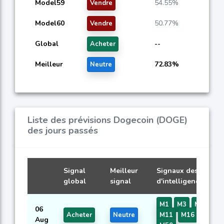
Model59
54.55%
Vendre
Model60
50.77%
Vendre
Global
--
Acheter
Meilleur
72.83%
Neutre
Liste des prévisions Dogecoin (DOGE)
des jours passés
Signal
Meilleur
Signaux des modèl
global
signal
d'intelligence artifi
M1
M3
M5
M7
06
Acheter
Neutre
M11
M16
M17
Aug