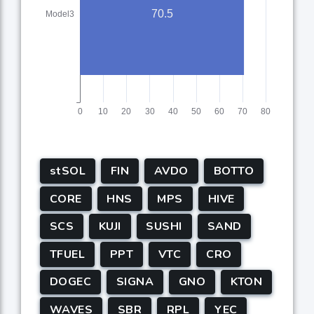
stSOL
FIN
AVDO
BOTTO
CORE
HNS
MPS
HIVE
SCS
KUJI
SUSHI
SAND
TFUEL
PPT
VTC
CRO
DOGEC
SIGNA
GNO
KTON
WAVES
SBR
RPL
YEC