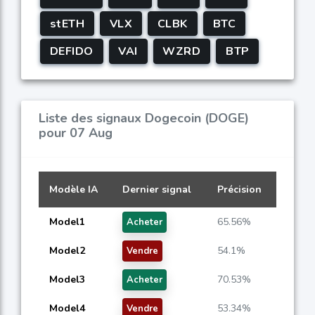
stETH
VLX
CLBK
BTC
DEFIDO
VAI
WZRD
BTP
Liste des signaux Dogecoin (DOGE)
pour 07 Aug
Modèle IA
Dernier signal
Précision
Model1
65.56%
Acheter
Model2
54.1%
Vendre
Model3
70.53%
Acheter
Model4
53.34%
Vendre