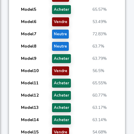
Model5
65.57%
Acheter
Model6
53.49%
Vendre
Model7
72.83%
Neutre
Model8
63.7%
Neutre
Model9
63.79%
Acheter
Model10
56.5%
Vendre
Model11
65.55%
Acheter
Model12
60.77%
Acheter
Model13
63.17%
Acheter
Model14
63.14%
Acheter
Model15
54.68%
Vendre