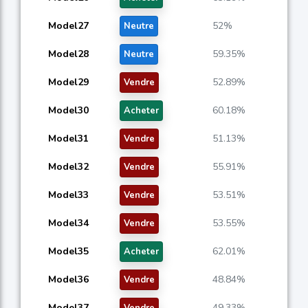
Model27
52%
Neutre
Model28
59.35%
Neutre
Model29
52.89%
Vendre
Model30
60.18%
Acheter
Model31
51.13%
Vendre
Model32
55.91%
Vendre
Model33
53.51%
Vendre
Model34
53.55%
Vendre
Model35
62.01%
Acheter
Model36
48.84%
Vendre
Model37
49.33%
Vendre