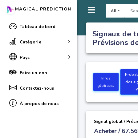
MAGICAL PREDICTION
All
Tableau de bord
Signaux de tr
Prévisions de
Catégorie
Pays
Faire un don
Probab
Infos
des si
globales
Contactez-nous
I
À propos de nous
Signal global / Préci
Acheter / 67.5