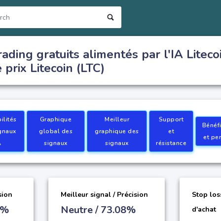
ading gratuits alimentés par l'IA Litecoi
 prix Litecoin (LTC)
ilités
Graphique
Meilleur
Support
Bénéf
gnaux
global des
graphique des
et
et pe
A
signaux
signaux
résistance
sion
Meilleur signal / Précision
Stop los
6%
Neutre / 73.08%
d'achat