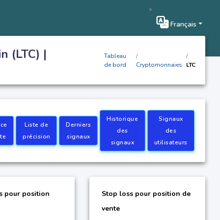
Français
n (LTC) |
Tableau
de bord
Cryptomonnaies
LTC
Historique
Signaux
ice
Liste de
Derniers
des
des
rte
précision
signaux
signaux
utilisateurs
s pour position
Stop loss pour position de
vente