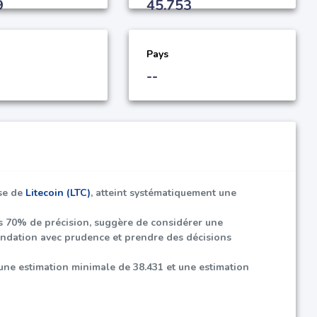
9
45.753
Pays
--
yse de
Litecoin (LTC)
, atteint systématiquement une
ns
70%
de précision, suggère de considérer une
andation avec prudence et prendre des décisions
une estimation minimale de
38.431
et une estimation