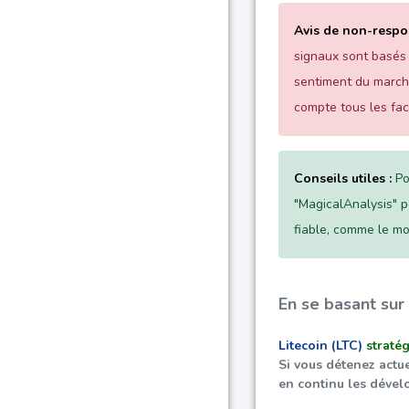
Avis de non-respon
signaux sont basés 
sentiment du march
compte tous les fac
Conseils utiles :
Po
"MagicalAnalysis" po
fiable, comme le mo
En se basant sur
Litecoin (LTC)
straté
Si vous détenez actu
en continu les dével