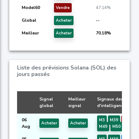
Model60
47.14%
Vendre
Global
--
Acheter
Meilleur
70.18%
Acheter
Liste des prévisions Solana (SOL) des
jours passés
Signal
Meilleur
Signaux des modèl
global
signal
d'intelligence artifi
06
M3
M39
M45
Acheter
Acheter
Aug
M49
M50