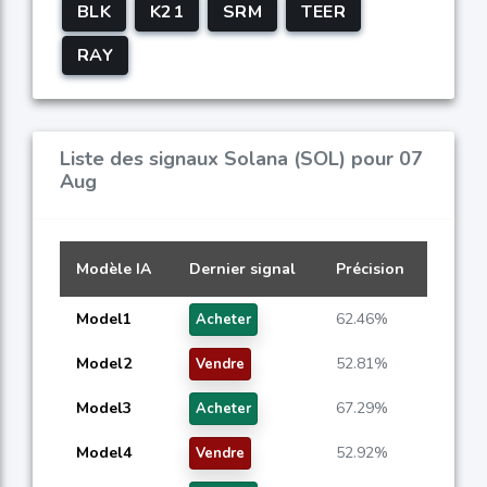
BLK
K21
SRM
TEER
RAY
Liste des signaux Solana (SOL) pour 07
Aug
Modèle IA
Dernier signal
Précision
Model1
62.46%
Acheter
Model2
52.81%
Vendre
Model3
67.29%
Acheter
Model4
52.92%
Vendre