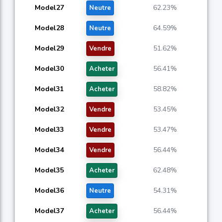
Model27
62.23%
Neutre
Model28
64.59%
Neutre
Model29
51.62%
Vendre
Model30
56.41%
Acheter
Model31
58.82%
Acheter
Model32
53.45%
Vendre
Model33
53.47%
Vendre
Model34
56.44%
Vendre
Model35
62.48%
Acheter
Model36
54.31%
Neutre
Model37
56.44%
Acheter