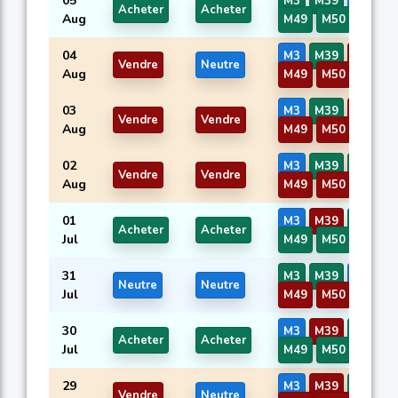
05
M3
M39
M45
Acheter
Acheter
Aug
M49
M50
04
M3
M39
M45
Vendre
Neutre
Aug
M49
M50
03
M3
M39
M45
Vendre
Vendre
Aug
M49
M50
02
M3
M39
M45
Vendre
Vendre
Aug
M49
M50
01
M3
M39
M45
Acheter
Acheter
Jul
M49
M50
31
M3
M39
M45
Neutre
Neutre
Jul
M49
M50
30
M3
M39
M45
Acheter
Acheter
Jul
M49
M50
29
M3
M39
M45
Vendre
Neutre