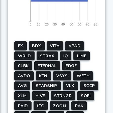
FX
BDX
VITA
VPAD
WRLD
STRAX
IQ
LIME
CLBK
ETERNAL
EDGE
AVDO
KTN
VSYS
WETH
AVG
STARSHIP
VLX
SCCP
XLM
HIVE
STRNGR
SOFI
PAID
LTC
ZOON
PAK