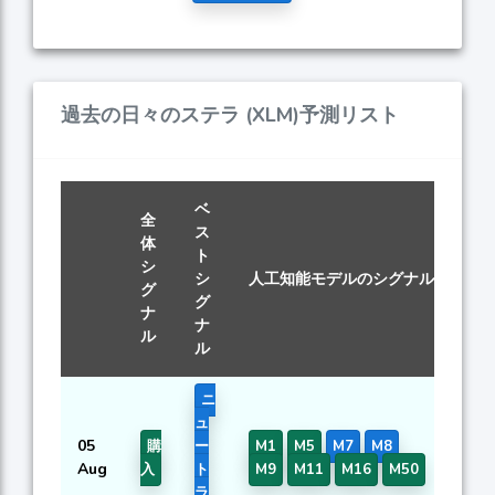
過去の日々のステラ (XLM)予測リスト
ベ
全
ス
体
ト
シ
ス
シ
人工知能モデルのシグナル
グ
ス
グ
ナ
ナ
ル
ル
ニ
ュ
05
購
ー
M1
M5
M7
M8
0.
Aug
入
ト
M9
M11
M16
M50
ラ