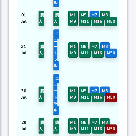
ル
01
購
購
M1
M5
M7
M8
0.
Jul
入
入
M9
M11
M16
M50
ニ
ュ
31
購
ー
M1
M5
M7
M8
0.
Jul
入
ト
M9
M11
M16
M50
ラ
ル
ニ
ュ
30
購
ー
M1
M5
M7
M8
0.
Jul
入
ト
M9
M11
M16
M50
ラ
ル
29
購
購
M1
M5
M7
M8
0.
Jul
入
入
M9
M11
M16
M50