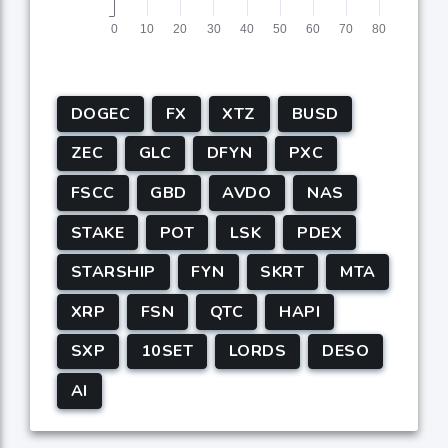
DOGEC
FX
XTZ
BUSD
ZEC
GLC
DFYN
PXC
FSCC
GBD
AVDO
NAS
STAKE
POT
LSK
PDEX
STARSHIP
FYN
SKRT
MTA
XRP
FSN
QTC
HAPI
SXP
10SET
LORDS
DESO
AI