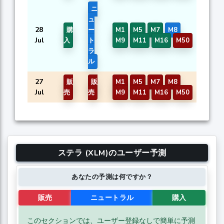
ニ
ュ
28
購
ー
M1
M5
M7
M8
0.
Jul
入
ト
M9
M11
M16
M50
ラ
ル
27
販
販
M1
M5
M7
M8
0.
Jul
売
売
M9
M11
M16
M50
ステラ (XLM)のユーザー予測
あなたの予測は何ですか？
販売
ニュートラル
購入
このセクションでは、ユーザー登録なしで簡単に予測