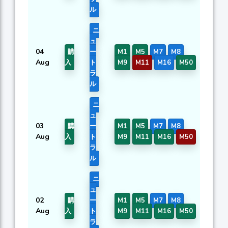
ル
ニ
ュ
04
購
ー
M1
M5
M7
M8
0.
Aug
入
ト
M9
M11
M16
M50
ラ
ル
ニ
ュ
03
購
ー
M1
M5
M7
M8
0.
Aug
入
ト
M9
M11
M16
M50
ラ
ル
ニ
ュ
02
購
ー
M1
M5
M7
M8
0.
Aug
入
ト
M9
M11
M16
M50
ラ