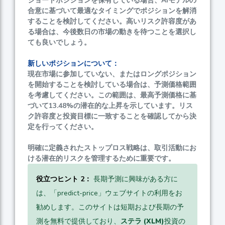
ショートポジションを保有している場合、AIモデルの
合意に基づいて最適なタイミングでポジションを解消
することを検討してください。高いリスク許容度があ
る場合は、今後数日の市場の動きを待つことを選択し
ても良いでしょう。
新しいポジションについて：
現在市場に参加していない、またはロングポジション
を開始することを検討している場合は、予測価格範囲
を考慮してください。この範囲は、最高予測価格に基
づいて
13.48%
の潜在的な上昇を示しています。リス
ク許容度と投資目標に一致することを確認してから決
定を行ってください。
明確に定義されたストップロス戦略は、取引活動にお
ける潜在的リスクを管理するために重要です。
役立つヒント 2：
長期予測に興味がある方に
は、「predict-price」ウェブサイトの利用をお
勧めします。このサイトは短期および長期の予
測を無料で提供しており、
ステラ (XLM)
投資の