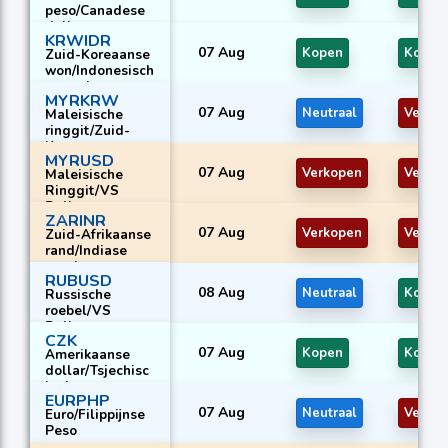
peso/Canadese
dollar
KRWIDR
07 Aug
Kopen
Kopen
Zuid-Koreaanse
won/Indonesisch
e roepia
MYRKRW
07 Aug
Neutraal
Verko
Maleisische
ringgit/Zuid-
Koreaanse won
MYRUSD
07 Aug
Verkopen
Verko
Maleisische
Ringgit/VS
Dollar
ZARINR
07 Aug
Verkopen
Verko
Zuid-Afrikaanse
rand/Indiase
roepie
RUBUSD
08 Aug
Neutraal
Kopen
Russische
roebel/VS
Dollar
CZK
07 Aug
Kopen
Kopen
Amerikaanse
dollar/Tsjechisc
he kroon
EURPHP
07 Aug
Neutraal
Verko
Euro/Filippijnse
Peso