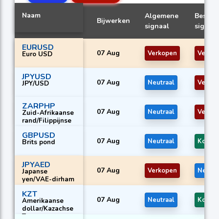
Naam
Algemene
Beste
Bijwerken
signaal
signaal
EURUSD
07 Aug
Verkopen
Verko
Euro USD
JPYUSD
07 Aug
Neutraal
Verko
JPY/USD
ZARPHP
07 Aug
Neutraal
Verko
Zuid-Afrikaanse
rand/Filippijnse
peso
GBPUSD
07 Aug
Neutraal
Kopen
Brits pond
JPYAED
07 Aug
Verkopen
Neutra
Japanse
yen/VAE-dirham
KZT
07 Aug
Neutraal
Kopen
Amerikaanse
dollar/Kazachse
Tenge