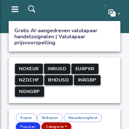
Gratis AI-aangedreven valutapaar
handelssignalen | Valutapaar
prijsvoorspelling
NOKEUR
INRUSD
EURPKR
NZDCHF
BHDUSD
INRGBP
NGNGBP
Kopen
Verkopen
Nauwkeurigheid
Populair
Categorie