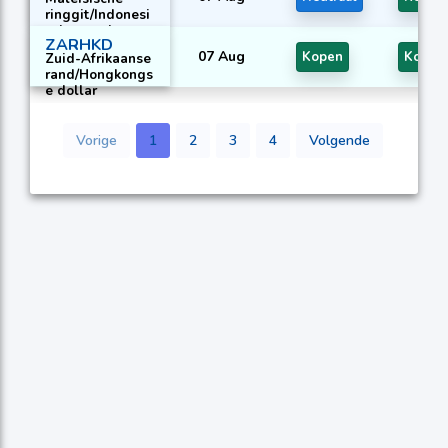
ringgit/Indonesi
sche roepia
ZARHKD
07 Aug
Kopen
Kopen
Zuid-Afrikaanse
rand/Hongkongs
e dollar
Vorige
1
2
3
4
Volgende