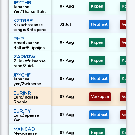
JPYTHB
07 Aug
Kopen
Kopen
Japanse
Yen/Thaise Baht
KZTGBP
31 Jul
Neutraal
Verko
Kazachstaanse
tenge/Brits pond
PHP
07 Aug
Kopen
Verko
Amerikaanse
dollar/Filippijns
e peso
ZARKRW
07 Aug
Kopen
Kopen
Zuid-Afrikaanse
rand/Zuid-
Koreaanse won
JPYCHF
07 Aug
Neutraal
Kopen
Japanse
yen/Zwitserse
frank
EURINR
07 Aug
Verkopen
Verko
Euro/Indiase
Roepie
EURJPY
07 Aug
Neutraal
Verko
Euro/Japanse
Yen
MXNCAD
07 Aug
Kopen
Kopen
Mexicaanse