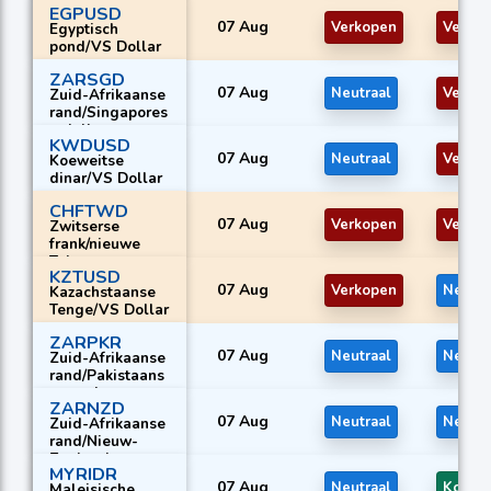
EGPUSD
07 Aug
Verkopen
Verko
Egyptisch
pond/VS Dollar
ZARSGD
07 Aug
Neutraal
Verko
Zuid-Afrikaanse
rand/Singapores
e dollar
KWDUSD
07 Aug
Neutraal
Verko
Koeweitse
dinar/VS Dollar
CHFTWD
07 Aug
Verkopen
Verko
Zwitserse
frank/nieuwe
Taiwanese
KZTUSD
dollar
07 Aug
Verkopen
Neutra
Kazachstaanse
Tenge/VS Dollar
ZARPKR
07 Aug
Neutraal
Neutra
Zuid-Afrikaanse
rand/Pakistaans
e roepie
ZARNZD
07 Aug
Neutraal
Neutra
Zuid-Afrikaanse
rand/Nieuw-
Zeelandse
MYRIDR
dollar
07 Aug
Neutraal
Kopen
Maleisische