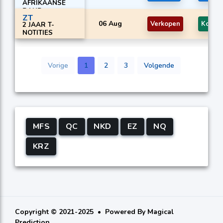
AFRIKAANSE
RAND
ZT
06 Aug
Verkopen
Kopen
2 JAAR T-
NOTITIES
Vorige
1
2
3
Volgende
MFS
QC
NKD
EZ
NQ
KRZ
Copyright © 2021-2025
Powered By
Magical
Prediction