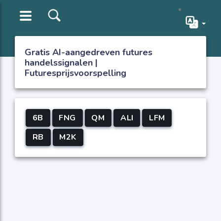
Gratis AI-aangedreven futures
handelssignalen |
Futuresprijsvoorspelling
6B
FNG
QM
ALI
LFM
RB
M2K