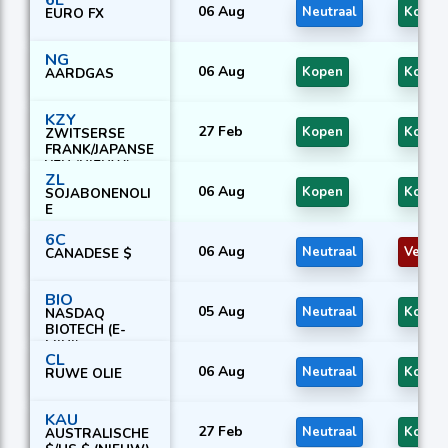
06 Aug
Neutraal
Kopen
EURO FX
NG
06 Aug
Kopen
Kopen
AARDGAS
KZY
27 Feb
Kopen
Kopen
ZWITSERSE
FRANK/JAPANSE
YEN (NIEUW)
ZL
06 Aug
Kopen
Kopen
SOJABONENOLI
E
6C
06 Aug
Neutraal
Verko
CANADESE $
BIO
05 Aug
Neutraal
Kopen
NASDAQ
BIOTECH (E-
MINI)
CL
06 Aug
Neutraal
Kopen
RUWE OLIE
KAU
27 Feb
Neutraal
Kopen
AUSTRALISCHE