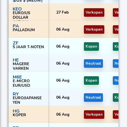
$/US $ (NIEUW)
KEO
27 Feb
Verkopen
Verko
EURO/US
DOLLAR
(NIEUW)
PA
06 Aug
Verkopen
Verko
PALLADIUM
ZF
06 Aug
Kopen
Kopen
5 JAAR T-NOTEN
HE
06 Aug
Neutraal
Neutra
MAGERE
VARKEN
M6E
06 Aug
Kopen
Neutra
E-MICRO
EUR/USD
RY
06 Aug
Neutraal
Kopen
EURO/JAPANSE
YEN
HG
06 Aug
Verkopen
Verko
KOPER