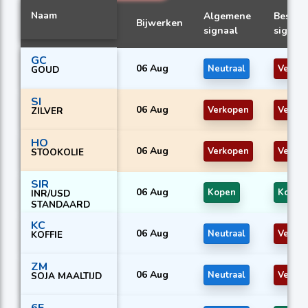
Naam
Algemene
Beste
Bijwerken
signaal
signaal
GC
06 Aug
Neutraal
Verko
GOUD
SI
06 Aug
Verkopen
Verko
ZILVER
HO
06 Aug
Verkopen
Verko
STOOKOLIE
SIR
06 Aug
Kopen
Kopen
INR/USD
STANDAARD
KC
06 Aug
Neutraal
Verko
KOFFIE
ZM
06 Aug
Neutraal
Verko
SOJA MAALTIJD
6E