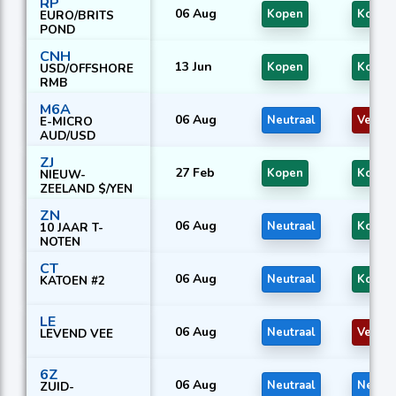
RP
06 Aug
Kopen
Kopen
EURO/BRITS
POND
CNH
13 Jun
Kopen
Kopen
USD/OFFSHORE
RMB
M6A
06 Aug
Neutraal
Verko
E-MICRO
AUD/USD
ZJ
27 Feb
Kopen
Kopen
NIEUW-
ZEELAND $/YEN
ZN
06 Aug
Neutraal
Kopen
10 JAAR T-
NOTEN
CT
06 Aug
Neutraal
Kopen
KATOEN #2
LE
06 Aug
Neutraal
Verko
LEVEND VEE
6Z
06 Aug
Neutraal
Neutra
ZUID-