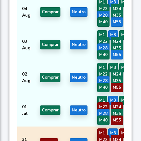
M1
M3
M5
M12
04
M22
M24
M26
Comprar
Neutro
Aug
M28
M35
M38
M40
M55
M56
M1
M3
M5
M12
03
M22
M24
M26
Comprar
Neutro
Aug
M28
M35
M38
M40
M55
M56
M1
M3
M5
M12
02
M22
M24
M26
Comprar
Neutro
Aug
M28
M35
M38
M40
M55
M56
M1
M3
M5
M12
01
M22
M24
M26
Comprar
Neutro
Jul
M28
M35
M38
M40
M55
M56
M1
M3
M5
M12
31
M22
M24
M26