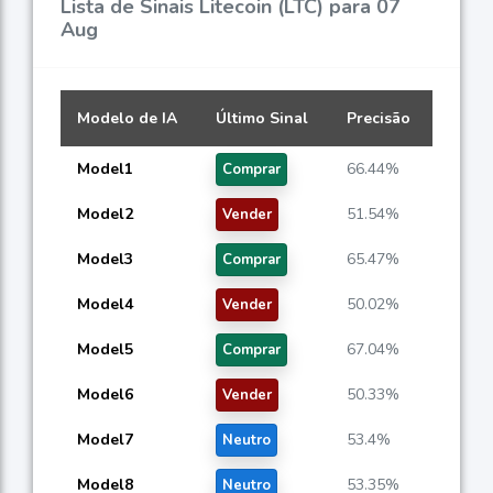
Lista de Sinais Litecoin (LTC) para 07
Aug
Modelo de IA
Último Sinal
Precisão
Model1
66.44%
Comprar
Model2
51.54%
Vender
Model3
65.47%
Comprar
Model4
50.02%
Vender
Model5
67.04%
Comprar
Model6
50.33%
Vender
Model7
53.4%
Neutro
Model8
53.35%
Neutro