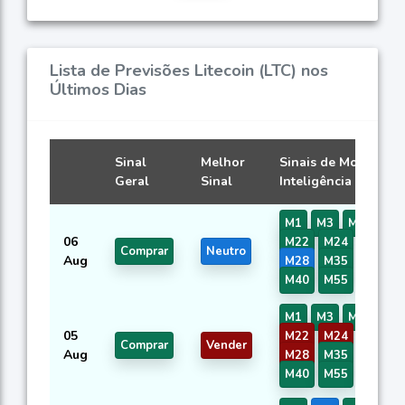
Lista de Previsões Litecoin (LTC) nos
Últimos Dias
Sinal
Melhor
Sinais de Modelos d
Geral
Sinal
Inteligência Artificia
M1
M3
M5
M12
06
M22
M24
M26
Comprar
Neutro
Aug
M28
M35
M38
M40
M55
M56
M1
M3
M5
M12
05
M22
M24
M26
Comprar
Vender
Aug
M28
M35
M38
M40
M55
M56