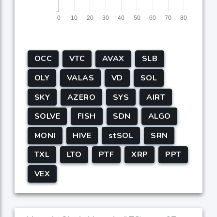
OCC
VTC
AVAX
SLB
OLY
VALAS
VD
SOL
SKY
AZERO
SYS
AIRT
SOLVE
FISH
SDN
ALGO
MONI
HIVE
stSOL
SRN
TXL
LTO
PTF
XRP
PPT
VEX