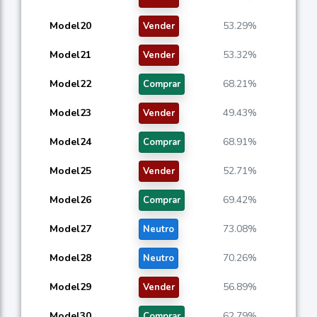
Model20
53.29%
Vender
Model21
53.32%
Vender
Model22
68.21%
Comprar
Model23
49.43%
Vender
Model24
68.91%
Comprar
Model25
52.71%
Vender
Model26
69.42%
Comprar
Model27
73.08%
Neutro
Model28
70.26%
Neutro
Model29
56.89%
Vender
Model30
62.79%
Comprar