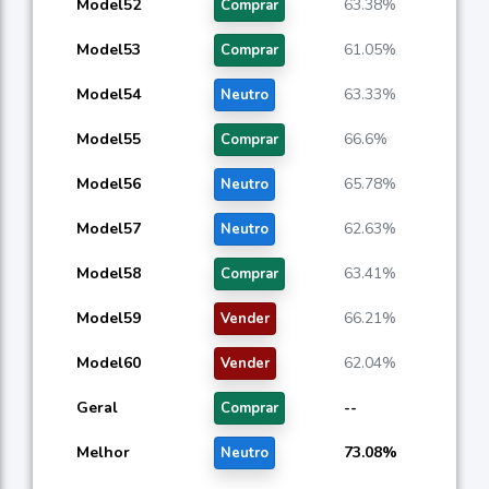
Model52
63.38%
Comprar
Model53
61.05%
Comprar
Model54
63.33%
Neutro
Model55
66.6%
Comprar
Model56
65.78%
Neutro
Model57
62.63%
Neutro
Model58
63.41%
Comprar
Model59
66.21%
Vender
Model60
62.04%
Vender
Geral
--
Comprar
Melhor
73.08%
Neutro