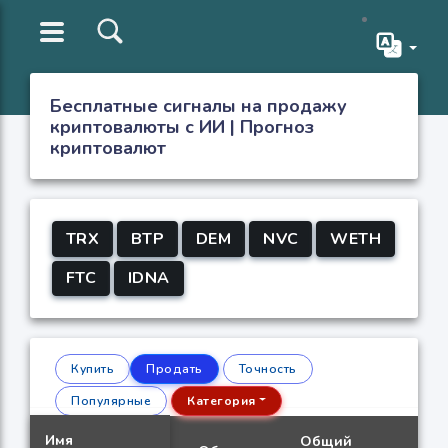
Бесплатные сигналы на продажу
криптовалюты с ИИ | Прогноз
криптовалют
TRX
BTP
DEM
NVC
WETH
FTC
IDNA
Купить
Продать
Точность
Популярные
Категория
Имя
Общий
Л