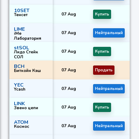
10SET
07 Aug
Купить
К
Тенсет
LIME
07 Aug
Нейтральный
Н
iMe
Лаборатория
stSOL
07 Aug
Купить
К
Лидо Стейк
СОЛ
BCH
07 Aug
Продать
П
Биткойн Кэш
YEC
07 Aug
Нейтральный
К
Ycash
LINK
07 Aug
Купить
К
Звено цепи
ATOM
07 Aug
Нейтральный
К
Космос