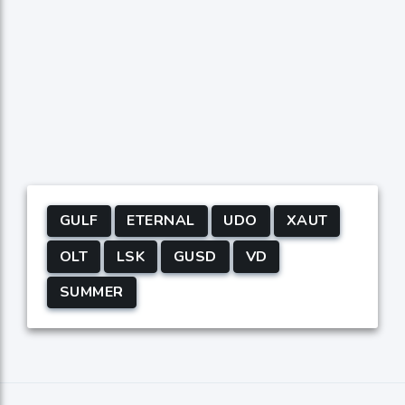
GULF
ETERNAL
UDO
XAUT
OLT
LSK
GUSD
VD
SUMMER