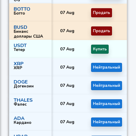
BOTTO
07 Aug
Продать
П
Ботто
BUSD
07 Aug
Продать
К
Бинанс
доллары США
USDT
07 Aug
Купить
К
Тетер
XRP
07 Aug
Нейтральный
Н
XRP
DOGE
07 Aug
Нейтральный
К
Догекоин
THALES
07 Aug
Нейтральный
П
Фалес
ADA
07 Aug
Нейтральный
Н
Кардано