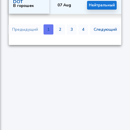
DOT
07 Aug
Нейтральный
К
В горошек
Предыдущий
1
2
3
4
Следующий