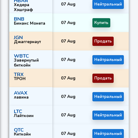
HBAR
07 Aug
Нейтральный
П
Хедера
Хэшграф
BNB
07 Aug
Купить
К
Бинанс Монета
JGN
07 Aug
Продать
П
Джаггернаут
WBTC
07 Aug
Нейтральный
К
Завернутый
биткойн
TRX
07 Aug
Продать
П
ТРОН
AVAX
07 Aug
Нейтральный
П
лавина
LTC
07 Aug
Нейтральный
К
Лайткоин
QTC
07 Aug
Нейтральный
К
Киткойн