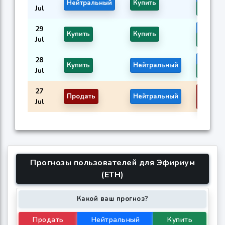
Нейтральный
Купить
Jul
M11
29
M3
M
Купить
Купить
Jul
M11
28
M3
M
Купить
Нейтральный
Jul
M11
27
M3
M
Продать
Нейтральный
Jul
M11
Прогнозы пользователей для Эфириум
(ETH)
Какой ваш прогноз?
Продать
Нейтральный
Купить