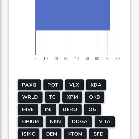
PAXG
POT
VLX
KDA
WRLD
TC
XPM
OKB
HIVE
INJ
DERO
OG
OPIUM
NKN
DOGA
VITA
ISIKC
DEM
KTON
SFD