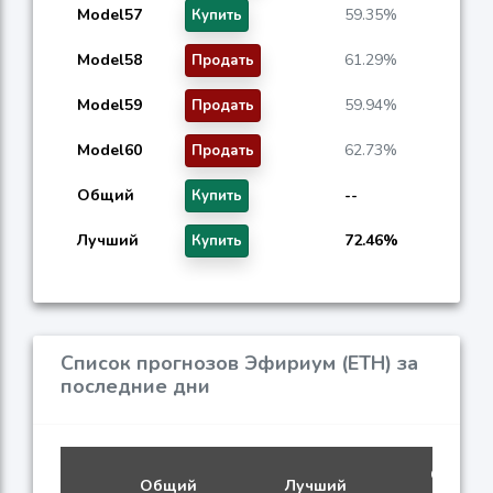
Model57
59.35%
Купить
Model58
61.29%
Продать
Model59
59.94%
Продать
Model60
62.73%
Продать
Общий
--
Купить
Лучший
72.46%
Купить
Список прогнозов Эфириум (ETH) за
последние дни
Сигнал
Общий
Лучший