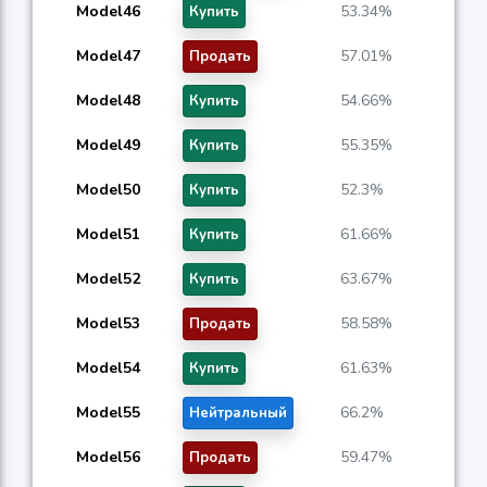
Model46
53.34%
Купить
Model47
57.01%
Продать
Model48
54.66%
Купить
Model49
55.35%
Купить
Model50
52.3%
Купить
Model51
61.66%
Купить
Model52
63.67%
Купить
Model53
58.58%
Продать
Model54
61.63%
Купить
Model55
66.2%
Нейтральный
Model56
59.47%
Продать