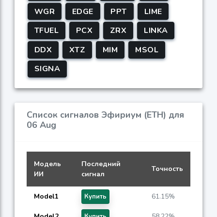
WGR
EDGE
PPT
LIME
TFUEL
PCX
ZRX
LINKA
DDX
XTZ
MIM
MSOL
SIGNA
Список сигналов Эфириум (ETH) для
06 Aug
Модель
Последний
Точность
ИИ
сигнал
Model1
61.15%
Купить
Model2
58.22%
Купить