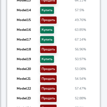
Model13
64.11%
Продать
Model14
57.5%
Купить
Model15
49.76%
Продать
Model16
63.85%
Купить
Model17
67.14%
Купить
Model18
56.96%
Продать
Model19
50.97%
Купить
Model20
53.08%
Продать
Model21
54.54%
Продать
Model22
57.47%
Продать
Model23
52.88%
Продать