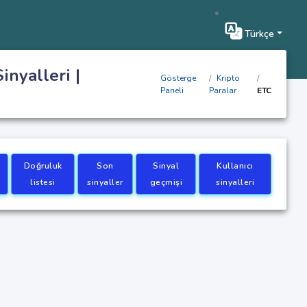
Türkçe
inyalleri |
Gösterge
Kripto
Paneli
Paralar
ETC
Doğruluk
Son
Sinyal
Kullanıcı
listesi
sinyaller
geçmişi
sinyalleri