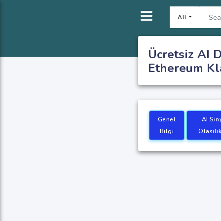
All
Ücretsiz AI D
Ethereum Kla
Genel
AI Sin
Bilgi
Olasılık