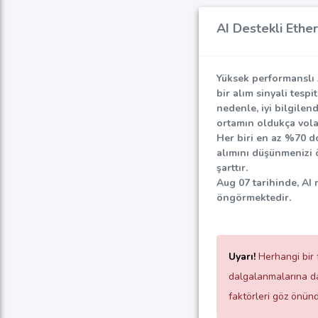
AI Destekli Ether
Yüksek performanslı 
bir alım sinyali tesp
nedenle, iyi bilgilen
ortamın oldukça vola
Her biri en az
%70
do
alımını düşünmenizi ö
şarttır.
Aug 07 tarihinde, AI
öngörmektedir.
Uyarı!
Herhangi bir f
dalgalanmalarına day
faktörleri göz önün