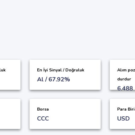
luk
En İyi Sinyal / Doğruluk
Alım poz
Al / 67.92%
durdur
6.488
Borsa
Para Bir
CCC
USD