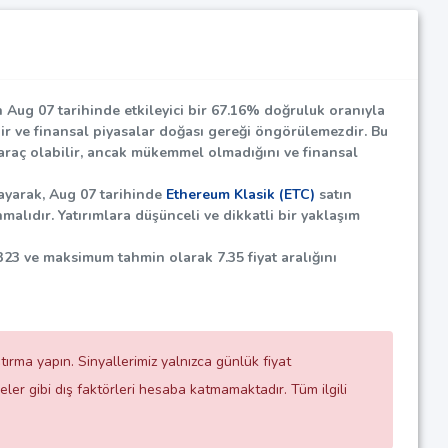
n Aug 07 tarihinde etkileyici bir
67.16%
doğruluk oranıyla
erdir ve finansal piyasalar doğası gereği öngörülemezdir. Bu
ir araç olabilir, ancak mükemmel olmadığını ve finansal
ayarak, Aug 07 tarihinde
Ethereum Klasik (ETC)
satın
malıdır. Yatırımlara düşünceli ve dikkatli bir yaklaşım
323
ve maksimum tahmin olarak
7.35
fiyat aralığını
ırma yapın. Sinyallerimiz yalnızca günlük fiyat
ler gibi dış faktörleri hesaba katmamaktadır. Tüm ilgili