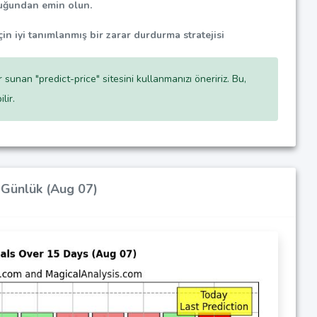
duğundan emin olun.
çin iyi tanımlanmış bir zarar durdurma stratejisi
unan "predict-price" sitesini kullanmanızı öneririz. Bu,
lir.
0 Günlük (Aug 07)