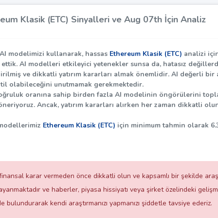
eum Klasik (ETC) Sinyalleri ve Aug 07th İçin Analiz
AI modelimizi kullanarak, hassas
Ethereum Klasik (ETC)
analizi içi
it ettik. AI modelleri etkileyici yetenekler sunsa da, hatasız değill
dirilmiş ve dikkatli yatırım kararları almak önemlidir. AI değerli b
til olabileceğini unutmamak gerekmektedir.
ğruluk oranına sahip birden fazla AI modelinin öngörülerini topl
neriyoruz. Ancak, yatırım kararları alırken her zaman dikkatli olun
 modellerimiz
Ethereum Klasik (ETC)
için minimum tahmin olarak
6.
inansal karar vermeden önce dikkatli olun ve kapsamlı bir şekilde araşt
anmaktadır ve haberler, piyasa hissiyatı veya şirket özelindeki gelişme
de bulundurarak kendi araştırmanızı yapmanızı şiddetle tavsiye ederiz.