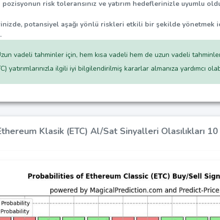
pozisyonun risk toleransınız ve yatırım hedeflerinizle uyumlu ol
inizde, potansiyel aşağı yönlü riskleri etkili bir şekilde yönetmek i
.
zun vadeli tahminler için, hem kısa vadeli hem de uzun vadeli tahminler s
 yatırımlarınızla ilgili iyi bilgilendirilmiş kararlar almanıza yardımcı olabi
Ethereum Klasik (ETC) Al/Sat Sinyalleri Olasılıkları 1