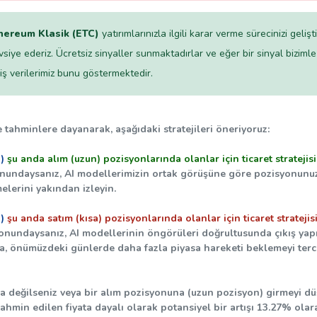
hereum Klasik (ETC)
yatırımlarınızla ilgili karar verme sürecinizi geliş
vsiye ederiz. Ücretsiz sinyaller sunmaktadırlar ve eğer bir sinyal biziml
iş verilerimiz bunu göstermektedir.
 tahminlere dayanarak, aşağıdaki stratejileri öneriyoruz:
)
şu anda alım (uzun) pozisyonlarında olanlar için ticaret stratejisi
onundaysanız, AI modellerimizin ortak görüşüne göre pozisyonunuzu
elerini yakından izleyin.
)
şu anda satım (kısa) pozisyonlarında olanlar için ticaret stratejisi
yonundaysanız, AI modellerinin öngörüleri doğrultusunda çıkış yap
sa, önümüzdeki günlerde daha fazla piyasa hareketi beklemeyi terci
 değilseniz veya bir alım pozisyonuna (uzun pozisyon) girmeyi düşü
tahmin edilen fiyata dayalı olarak potansiyel bir artışı
13.27%
olara