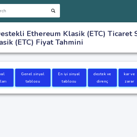
estekli Ethereum Klasik (ETC) Ticaret S
sik (ETC) Fiyat Tahmini
yal
Genel sinyal
En iyi sinyal
destek ve
kar ve
ları
tablosu
tablosu
direnç
zarar