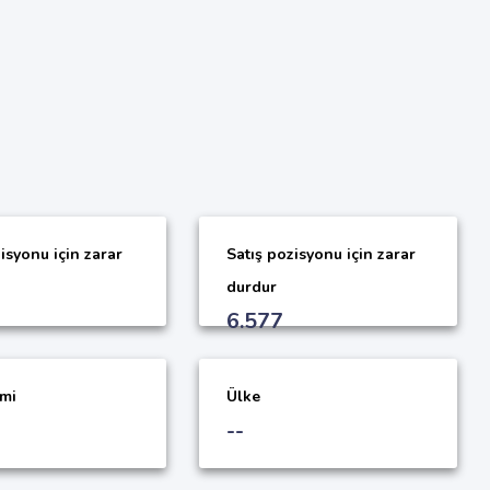
isyonu için zarar
Satış pozisyonu için zarar
durdur
6.577
imi
Ülke
--