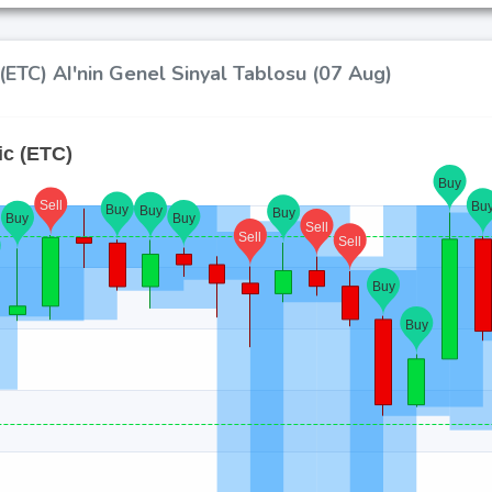
(ETC) AI'nin Genel Sinyal Tablosu (07 Aug)