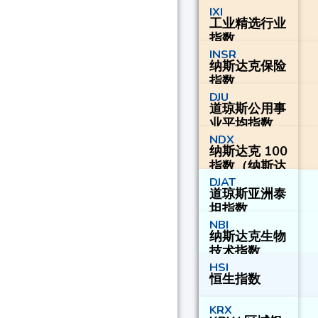
数（AMEX 计
IXI
工业精选行业
算
指数
INSR
纳斯达克保险
指数
DJU
道琼斯公用事
业平均指数
NDX
纳斯达克 100
指数（纳斯达
克计算
DJAT
道琼斯亚洲泰
坦指数
NBI
纳斯达克生物
技术指数
HSI
恒生指数
KRX