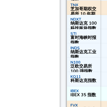
TNX
芝加哥期权交
易所 10 年期
国债收益率指
NDXT
纳斯达克 100
数
科技板块指数
STI
富时海峡时报
指数
INDS
纳斯达克工业
指数
N100
泛欧交易所
100 强指数
KQ11
科斯达克指数
IBEX
IBEX 35 指数
FVX