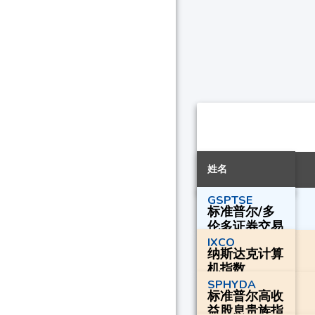
姓名
GSPTSE
标准普尔/多
伦多证券交易
所综合指数
IXCO
纳斯达克计算
机指数
SPHYDA
标准普尔高收
益股息贵族指