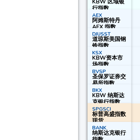
KBW 区域银
行指数
AEX
阿姆斯特丹
AEX 指数
DJUSST
道琼斯美国钢
铁指数
KSX
KBW资本市
场指数
BVSP
圣保罗证券交
易所指数
BKX
KBW 纳斯达
克银行指数
SPGSCI
标普高盛指数
现货
BANK
纳斯达克银行
指数