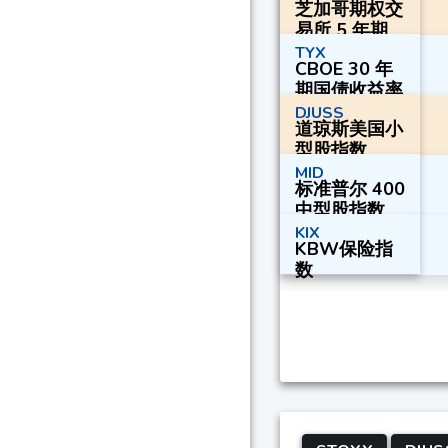
芝加哥期权交
易所 5 年期
国债收益率指
TYX
CBOE 30 年
数
期国债收益率
指数
DJUSS
道琼斯美国小
型股指数
MID
标准普尔 400
中型股指数
KIX
KBW保险指
数