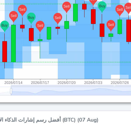
أفضل رسم إشارات الذكاء الاصطناعي لـ بيتكوين (BTC) (07 Aug)