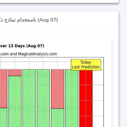
احتمالات إشارات شراء/بيع بيتكوين (BTC) باستخدام نماذج ذكاء اصطناعي متعددة على مدار 10 أيام (Aug 07)