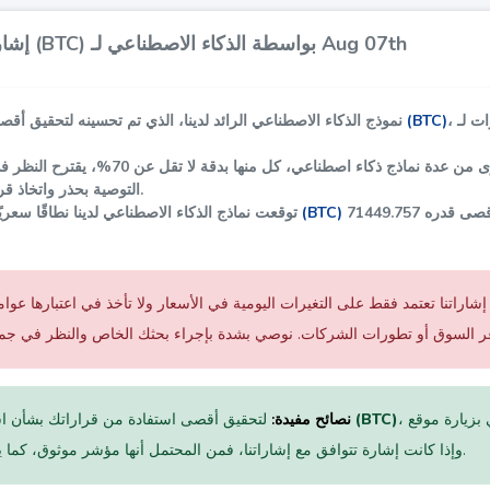
إشارات وتحليل بيتكوين (BTC) بواسطة الذكاء الاصطناعي لـ Aug 07th
ات لـ
بيتكوين (BTC)
نموذج الذكاء الاصطناعي الرائد لدينا، الذي تم تحسينه لتحقيق أ
رؤى من عدة نماذج ذكاء اصطناعي، كل منها بدقة لا تقل عن
70%
، يقترح النظر 
التوصية بحذر واتخاذ قرارات استثمارية مدروسة.
قصى قدره
71449.757
بيتكوين (BTC)
في Aug 07، توقعت نماذج الذكاء الاصطناعي لدينا نطاقًا سعريً
إشاراتنا تعتمد فقط على التغيرات اليومية في الأسعار ولا تأخذ في اعتبارها عوا
، نوصي بزيارة موقع "MagicalAnalysis" لتحليل الفني. يقدمون إشارات مجانية،
بيتكوين (BTC)
نصائح مفيدة:
لتحقيق أقصى استفادة من قراراتك بشأن ا
وإذا كانت إشارة تتوافق مع إشاراتنا، فمن المحتمل أنها مؤشر موثوق، كما يتضح على مدى الوقت.