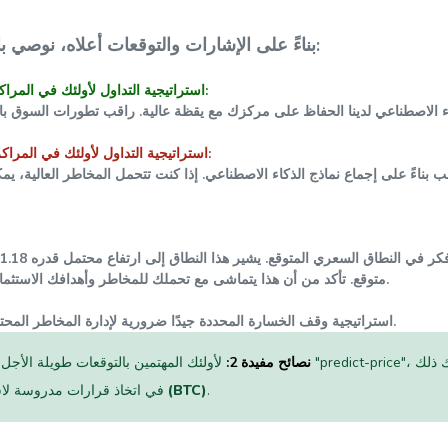
بناءً على الإشارات والتوقعات أعلاه، نوصي بالاستراتيجيات التالية:
استراتيجية التداول لأولئك في المراكز الطويلة:
استراتيجية التداول لأولئك في المراكز القصيرة:
ً على إجماع نماذج الذكاء الاصطناعي. إذا كنت تتحمل المخاطر العالية، يمكنك
فكر في النطاق السعري المتوقع. يشير هذا النطاق إلى ارتفاع محتمل قدره
1.18%
متوقع. تأكد من أن هذا يتماشى مع تحملك للمخاطر وأهدافك الاستثمارية قبل اتخاذ أي قرارات.
استراتيجية وقف الخسارة المحددة جيدًا ضرورية لإدارة المخاطر المحتملة في أنشطتك التجارية.
نصائح مفيدة 2:
لأولئك المهتمين بالتوقعات طويلة الأجل، نقترح استخدام موقع "predict-price"، الذي يوفر توق
.
بيتكوين (BTC)
في اتخاذ قرارات مدروسة لا