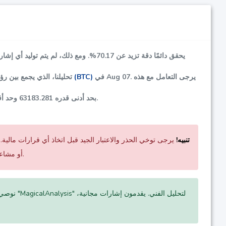
، يحقق دائمًا دقة تزيد عن
70.17%
. ومع ذلك، لم يتم توليد أي إشار
في Aug 07. يرجى التعامل مع هذه
بيتكوين (BTC)
تحليلنا، الذي يجمع بين 
.
بحد أدنى قدره
63183.281
وحد أ
تنبيه!
يرجى توخي الحذر والاعتبار الجيد قبل اتخاذ أي قرارات مالية. 
أو مشاعر السوق أو تطورات الشركات. نوصي بشدة بإجراء بحثك الخاص والنظر في جميع العوامل ذات الصلة.