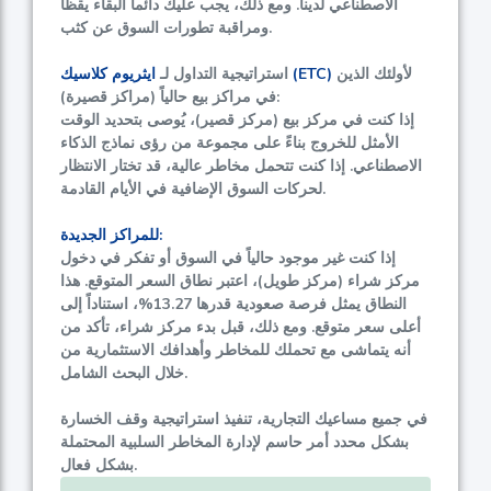
الاصطناعي لدينا. ومع ذلك، يجب عليك دائماً البقاء يقظاً
ومراقبة تطورات السوق عن كثب.
لأولئك الذين
ايثريوم كلاسيك (ETC)
استراتيجية التداول لـ
في مراكز بيع حالياً (مراكز قصيرة):
إذا كنت في مركز بيع (مركز قصير)، يُوصى بتحديد الوقت
الأمثل للخروج بناءً على مجموعة من رؤى نماذج الذكاء
الاصطناعي. إذا كنت تتحمل مخاطر عالية، قد تختار الانتظار
لحركات السوق الإضافية في الأيام القادمة.
للمراكز الجديدة:
إذا كنت غير موجود حالياً في السوق أو تفكر في دخول
مركز شراء (مركز طويل)، اعتبر نطاق السعر المتوقع. هذا
النطاق يمثل فرصة صعودية قدرها
13.27%
، استناداً إلى
أعلى سعر متوقع. ومع ذلك، قبل بدء مركز شراء، تأكد من
أنه يتماشى مع تحملك للمخاطر وأهدافك الاستثمارية من
خلال البحث الشامل.
في جميع مساعيك التجارية، تنفيذ استراتيجية وقف الخسارة
بشكل محدد أمر حاسم لإدارة المخاطر السلبية المحتملة
بشكل فعال.