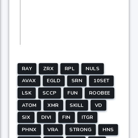
RAY
ZRX
RPL
NULS
AVAX
EGLD
SRN
10SET
LSK
SCCP
FUN
ROOBEE
ATOM
XMR
SKILL
VD
SIX
DIVI
FIN
ITGR
PHNX
VRA
STRONG
HNS