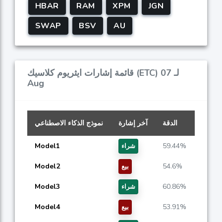
HBAR
RAM
XPM
JGN
SWAP
BSV
AU
قائمة إشارات ايثريوم كلاسيك (ETC) لـ 07
Aug
الدقة
آخر إشارة
نموذج الذكاء الاصطناعي
Model1
59.44%
شراء
Model2
54.6%
بيع
Model3
60.86%
شراء
Model4
53.91%
بيع