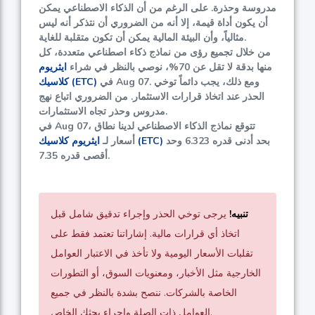
مدروسة وحذرة. على الرغم من أن الذكاء الاصطناعي يمكن
أن يكون أداة قيمة، إلا أنه من الضروري أن نتذكر أنه ليس
مثالياً، وأن البيئة المالية يمكن أن تكون متقلبة للغاية.
من خلال تجميع رؤى من نماذج ذكاء اصطناعي متعددة، كل
منها بدقة لا تقل عن
70%
، نوصي بالنظر في شراء
ايثريوم
في Aug 07. ومع ذلك، يجب دائماً توخي
كلاسيك (ETC)
الحذر عند اتخاذ قرارات الاستثمار. من الضروري اتباع نهج
مدروس وحذر تجاه الاستثمارات.
في Aug 07، تتوقع نماذج الذكاء الاصطناعي لدينا نطاق
بحد أدنى قدره
6.323
وحد
ايثريوم كلاسيك (ETC)
أسعار لـ
.
أقصى قدره
7.35
تنبيه!
يرجى توخي الحذر وإجراء تدقيق شامل قبل
اتخاذ أي قرارات مالية. إشاراتنا تعتمد فقط على
تقلبات الأسعار اليومية ولا تأخذ في الاعتبار العوامل
الخارجية مثل الأخبار، ومعنويات السوق، أو التطورات
الخاصة بالشركات. ننصح بشدة بالنظر في جميع
العوامل ذات الصلة وإجراء بحثك الخاص.