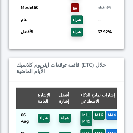
Model60
55.68%
بيع
--
عام
شراء
67.92%
الأفضل
شراء
قائمة توقعات ايثريوم كلاسيك (ETC) خلال
الأيام الماضية
إشارات نماذج الذكاء
أفضل
الإشارة
الاصطناعي
إشارة
العامة
06
M11
M16
M44
M46
شراء
شراء
Aug
M49