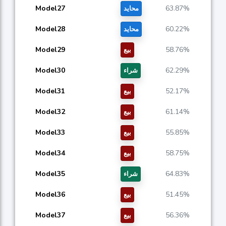
Model27
63.87%
محايد
Model28
60.22%
محايد
Model29
58.76%
بيع
Model30
62.29%
شراء
Model31
52.17%
بيع
Model32
61.14%
بيع
Model33
55.85%
بيع
Model34
58.75%
بيع
Model35
64.83%
شراء
Model36
51.45%
بيع
Model37
56.36%
بيع