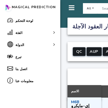
MAGICAL PREDICTION
All
لوحة التحكم
 العقود الآجلة
الفئة
الدولة
QC
AUP
تبرع
اتصل بنا
معلومات عنا
الاسم
M6B
إي-مايكرو