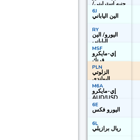
جنيه استرليني/
دولار أمريكي
6J
الين الياباني
RY
اليورو/ الين
الياباني
MSF
إي-مايكرو
فرنك
سويسري/
PLN
الزلوتي
دولار أمريكي
البولندي
M6A
إي-مايكرو
AUD/USD
6E
اليورو فكس
6L
ريال برازيلي