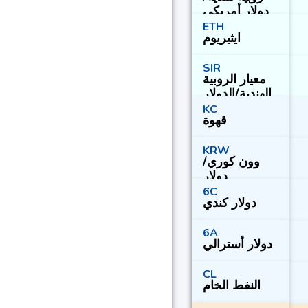
دولار أمريكي
ETH
ايثيريوم
SIR
معيار الروبية
الهندية/الدولار
الأمريكي
KC
قهوة
KRW
وون كوري/
دولار
6C
دولار كندي
6A
دولار أسترالي
CL
النفط الخام