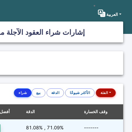
العربية
إشارات شراء العقود الآجلة مدع
الفئة
الأكثر شيوعًا
الدقة
بيع
شراء
وقف الخسارة
الدقة
أفضل 
81.08% , 71.09%
-------