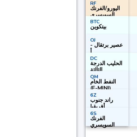
RF
اليورو/الفرنك
السويسري
BTC
بيتكوين
OJ
عصير برتقال -
أ
DC
الحليب الدرجة
الثالثة
QM
النفط الخام
(E-MINI)
6Z
راند جنوب
أفريقيا
6S
الفرنك
السويسري