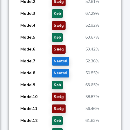
Model2
52.81%
Sælg
Model3
67.29%
Køb
Model4
52.92%
Sælg
Model5
63.67%
Køb
Model6
53.42%
Sælg
Model7
52.36%
Neutral
Model8
50.85%
Neutral
Model9
63.65%
Køb
Model10
58.87%
Sælg
Model11
56.46%
Sælg
Model12
61.83%
Køb