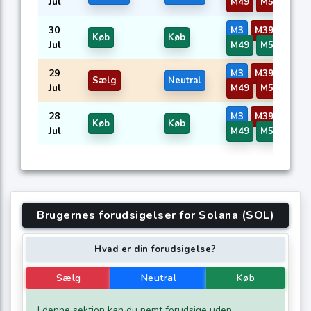
Jul
M49
M50
30
M3
M39
M45
Køb
Køb
Jul
M49
M50
29
M3
M39
M45
Sælg
Neutral
Jul
M49
M50
28
M3
M39
M45
Køb
Køb
Jul
M49
M50
Brugernes forudsigelser for Solana (SOL)
Hvad er din forudsigelse?
Sælg
Neutral
Køb
I denne sektion kan du nemt forudsige uden