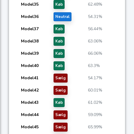
Model35
62.48%
Køb
Model36
54.31%
Neutral
Model37
56.44%
Køb
Model38
63.06%
Køb
Model39
66.06%
Køb
Model40
63.3%
Køb
Model41
54.17%
Sælg
Model42
60.01%
Sælg
Model43
61.02%
Køb
Model44
59.09%
Sælg
Model45
65.99%
Sælg