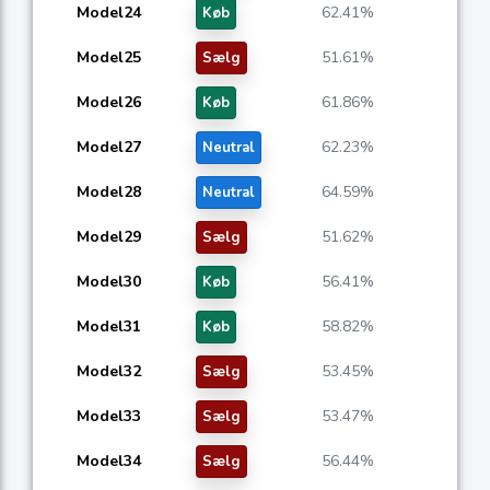
Model24
62.41%
Køb
Model25
51.61%
Sælg
Model26
61.86%
Køb
Model27
62.23%
Neutral
Model28
64.59%
Neutral
Model29
51.62%
Sælg
Model30
56.41%
Køb
Model31
58.82%
Køb
Model32
53.45%
Sælg
Model33
53.47%
Sælg
Model34
56.44%
Sælg