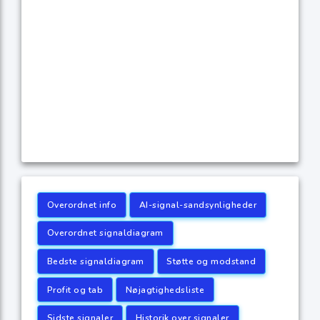
Overordnet info
AI-signal-sandsynligheder
Overordnet signaldiagram
Bedste signaldiagram
Støtte og modstand
Profit og tab
Nøjagtighedsliste
Sidste signaler
Historik over signaler