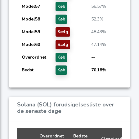
Model57
56.57%
Køb
Model58
52.3%
Køb
Model59
48.43%
Sælg
Model60
47.14%
Sælg
Overordnet
--
Køb
Bedst
70.18%
Køb
Solana (SOL) forudsigelsesliste over
de seneste dage
Overordnet
Bedste