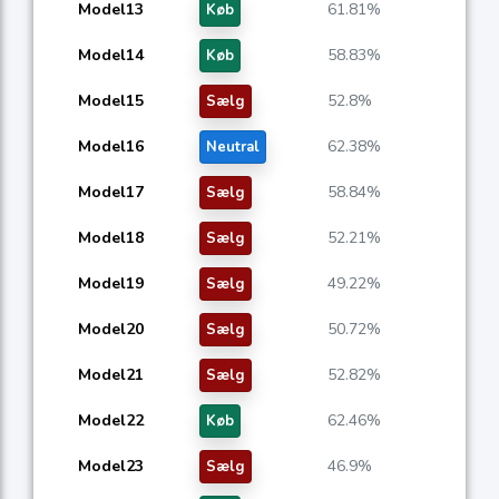
Model13
61.81%
Køb
Model14
58.83%
Køb
Model15
52.8%
Sælg
Model16
62.38%
Neutral
Model17
58.84%
Sælg
Model18
52.21%
Sælg
Model19
49.22%
Sælg
Model20
50.72%
Sælg
Model21
52.82%
Sælg
Model22
62.46%
Køb
Model23
46.9%
Sælg