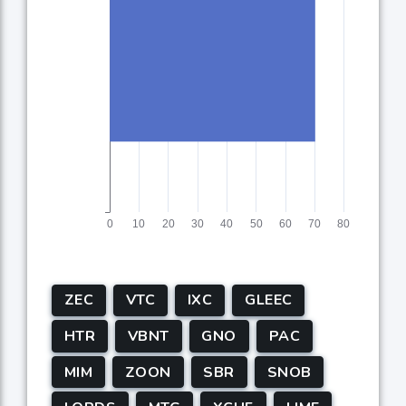
ZEC
VTC
IXC
GLEEC
HTR
VBNT
GNO
PAC
MIM
ZOON
SBR
SNOB