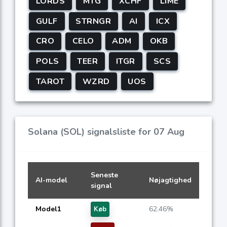
LORDS
MTG
XCHF
LIME
GULF
STRNGR
AI
ICX
CRO
CELO
ADM
OKB
POLS
TEER
ITGR
SCS
TAROT
WZRD
UOS
Solana (SOL) signalsliste for 07 Aug
Seneste
AI-model
Nøjagtighed
signal
Model1
62.46%
Køb