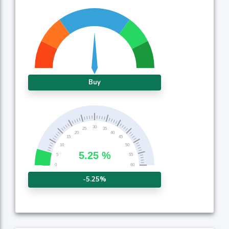
Buy
-5.25%