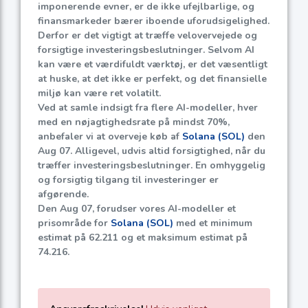
imponerende evner, er de ikke ufejlbarlige, og
finansmarkeder bærer iboende uforudsigelighed.
Derfor er det vigtigt at træffe velovervejede og
forsigtige investeringsbeslutninger. Selvom AI
kan være et værdifuldt værktøj, er det væsentligt
at huske, at det ikke er perfekt, og det finansielle
miljø kan være ret volatilt.
Ved at samle indsigt fra flere AI-modeller, hver
med en nøjagtighedsrate på mindst
70%
,
anbefaler vi at overveje køb af
Solana (SOL)
den
Aug 07. Alligevel, udvis altid forsigtighed, når du
træffer investeringsbeslutninger. En omhyggelig
og forsigtig tilgang til investeringer er
afgørende.
Den Aug 07, forudser vores AI-modeller et
prisområde for
Solana (SOL)
med et minimum
estimat på
62.211
og et maksimum estimat på
74.216
.