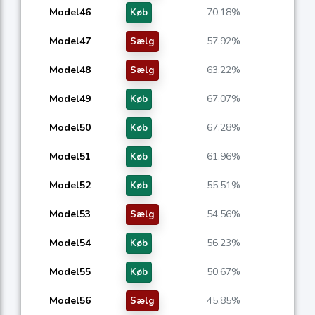
Model46
70.18%
Køb
Model47
57.92%
Sælg
Model48
63.22%
Sælg
Model49
67.07%
Køb
Model50
67.28%
Køb
Model51
61.96%
Køb
Model52
55.51%
Køb
Model53
54.56%
Sælg
Model54
56.23%
Køb
Model55
50.67%
Køb
Model56
45.85%
Sælg