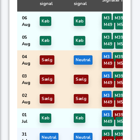
Signaler fra AI-m
signal
signal
06
M3
M39
M45
Køb
Køb
Aug
M49
M50
05
M3
M39
M45
Køb
Køb
Aug
M49
M50
04
M3
M39
M45
Sælg
Neutral
Aug
M49
M50
03
M3
M39
M45
Sælg
Sælg
Aug
M49
M50
02
M3
M39
M45
Sælg
Sælg
Aug
M49
M50
01
M3
M39
M45
Køb
Køb
Jul
M49
M50
31
M3
M39
M45
Neutral
Neutral