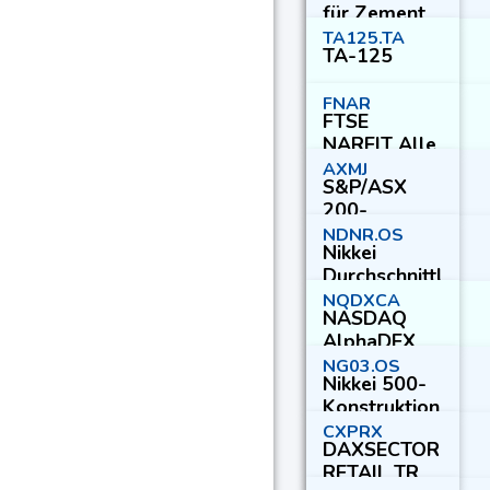
für Zement
und Keramik
TA125.TA
TA-125
FNAR
FTSE
NAREIT Alle
REITs
AXMJ
S&P/ASX
200-
Materialien
NDNR.OS
Nikkei
Durchschnittl
ich hohe
NQDXCA
NASDAQ
Dividendenre
AlphaDEX
ndite
Canada
NG03.OS
Nikkei 500-
Index
Konstruktion
CXPRX
DAXSECTOR
RETAIL TR