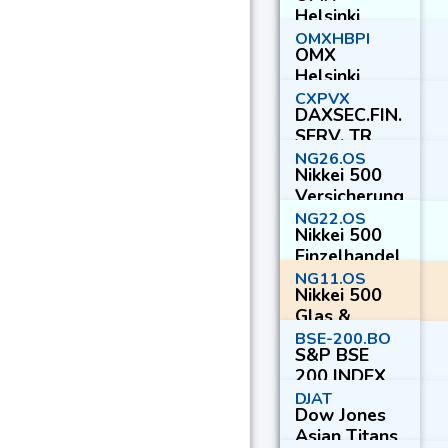
Helsinki
Benchmark
OMXHBPI
OMX
CAP_PI
Helsinki
Benchmarkin
CXPVX
DAXSEC.FIN.
dex
SERV. TR
NG26.OS
Nikkei 500
Versicherung
NG22.OS
Nikkei 500
Einzelhandel
NG11.OS
Nikkei 500
Glas &
Keramik
BSE-200.BO
S&P BSE
200 INDEX
DJAT
Dow Jones
Asian Titans