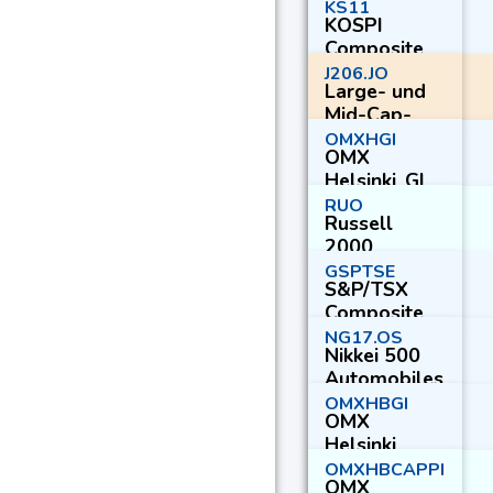
KS11
KOSPI
Composite
Index
J206.JO
Large- und
Mid-Cap-
Index
OMXHGI
OMX
Helsinki_GI
RUO
Russell
2000
Wachstumsi
GSPTSE
S&P/TSX
ndex
Composite
Index
NG17.OS
Nikkei 500
Automobiles
& Auto P
OMXHBGI
OMX
Helsinki
Benchmark_
OMXHBCAPPI
OMX
GI