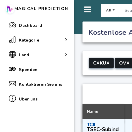
MAGICAL PREDICTION
All
Dashboard
Kostenlose A
Kategorie
Land
CXKUX
OVX
Spenden
Kontaktieren Sie uns
Über uns
Name
TCII
TSEC-Subind