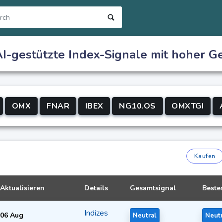
I-gestützte Index-Signale mit hoher G
OMX
FNAR
IBEX
NG10.OS
OMXTGI
Kaufen
Aktualisieren
Details
Gesamtsignal
Beste
Indizes
06 Aug
Neutral
Neut