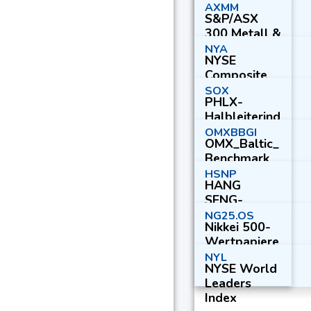
Index
AXMM
S&P/ASX
300 Metall &
Bergbau
NYA
NYSE
Composite
Index
SOX
PHLX-
Halbleiterind
ex
OMXBBGI
OMX_Baltic_
Benchmark_
GI
HSNP
HANG
SENG-
EIGENSCHAF
NG25.OS
Nikkei 500-
TENINDEX
Wertpapiere
NYL
NYSE World
Leaders
Index