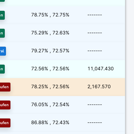
78.75% , 72.75%
-------
en
75.29% , 72.63%
-------
en
79.27% , 72.57%
-------
ral
72.56% , 72.56%
11,047.430
en
78.25% , 72.56%
2,167.570
aufen
76.05% , 72.54%
-------
aufen
86.88% , 72.43%
-------
aufen