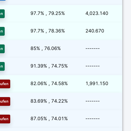
97.7% , 79.25%
4,023.140
en
97.7% , 78.36%
240.670
en
85% , 76.06%
-------
en
91.39% , 74.75%
-------
en
82.06% , 74.58%
1,991.150
aufen
83.69% , 74.22%
-------
aufen
87.05% , 74.01%
-------
aufen