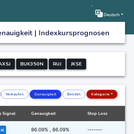
Deutsch
enauigkeit | Indexkursprognosen
AXSJ
BUK350N
RUJ
JKSE
Verkaufen
Genauigkeit
Beliebt
Kategorie
s Signal
Genauigkeit
Stop Loss
86.09% , 86.09%
-------
ral