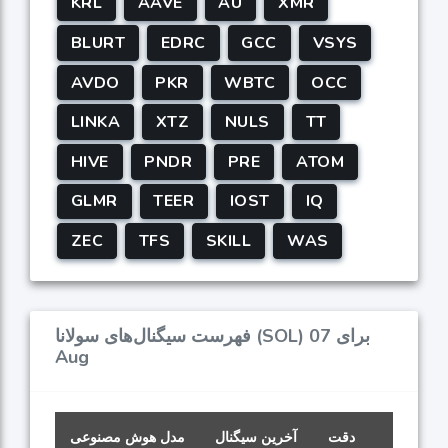
KRL
AAVE
AU
XMR
BLURT
EDRC
GCC
VSYS
AVDO
PKR
WBTC
OCC
LINKA
XTZ
NULS
TT
HIVE
PNDR
PRE
ATOM
GLMR
TEER
IOST
IQ
ZEC
TFS
SKILL
WAS
فهرست سیگنال‌های سولانا (SOL) برای 07
Aug
دقت
آخرین سیگنال
مدل هوش مصنوعی