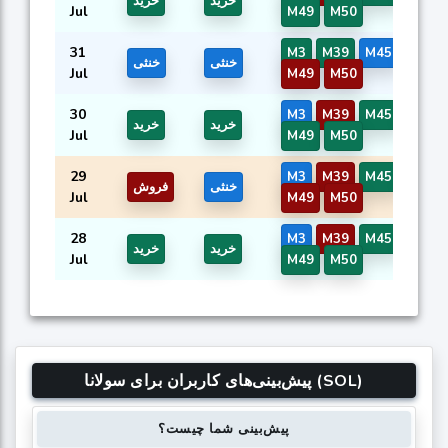
خرید
خرید
Jul
M49
M50
31
M3
M39
M45
M46
خنثی
خنثی
Jul
M49
M50
30
M3
M39
M45
M46
خرید
خرید
Jul
M49
M50
29
M3
M39
M45
M46
خنثی
فروش
Jul
M49
M50
28
M3
M39
M45
M46
خرید
خرید
Jul
M49
M50
پیش‌بینی‌های کاربران برای سولانا (SOL)
پیش‌بینی شما چیست؟