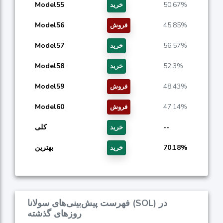
Model55
50.67%
خرید
Model56
45.85%
فروش
Model57
56.57%
خرید
Model58
52.3%
خرید
Model59
48.43%
فروش
Model60
47.14%
فروش
--
کلی
خرید
70.18%
بهترین
خرید
فهرست پیش‌بینی‌های سولانا (SOL) در
روزهای گذشته