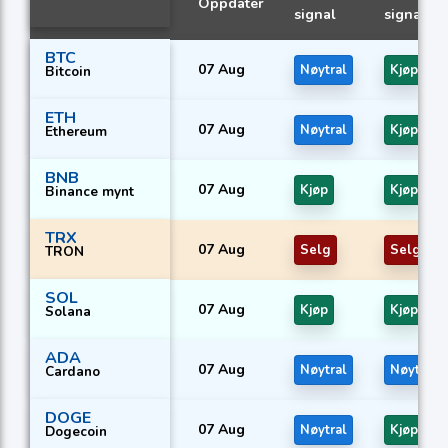
Oppdater
signal
signal
BTC
07 Aug
Nøytral
Kjøp
Bitcoin
ETH
07 Aug
Nøytral
Kjøp
Ethereum
BNB
07 Aug
Kjøp
Kjøp
Binance mynt
TRX
07 Aug
Selg
Selg
TRON
SOL
07 Aug
Kjøp
Kjøp
Solana
ADA
07 Aug
Nøytral
Nøytral
Cardano
DOGE
07 Aug
Nøytral
Kjøp
Dogecoin