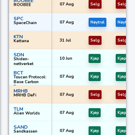
ROOBEE
07 Aug
Selg
Selg
ROOBEE
SPC
07 Aug
Nøytral
Nøytral
SpaceChain
KTN
31 Jul
Selg
Selg
Kattana
SDN
10 Jun
Kjøp
Kjøp
Shiden-
nettverket
BCT
07 Aug
Kjøp
Kjøp
Toucan Protocol:
Base Carbon
Tonne
MRHB
07 Aug
Selg
Selg
MRHB DeFi
TLM
07 Aug
Kjøp
Kjøp
Alien Worlds
SAND
07 Aug
Kjøp
Kjøp
Sandkassen