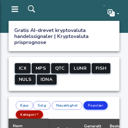
Gratis AI-drevet kryptovaluta
handelssignaler | Kryptovaluta
prisprognose
ICX
MPS
QTC
LUNR
FISH
NULS
IDNA
Kjøp
Selg
Nøyaktighet
Populær
Kategori
Navn
Generelt
Beste