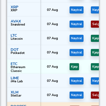
XRP
07 Aug
Nøytral
Nøytral
XRP
AVAX
07 Aug
Nøytral
Selg
Snøskred
LTC
07 Aug
Nøytral
Kjøp
Litecoin
DOT
07 Aug
Nøytral
Kjøp
Polkadot
ETC
07 Aug
Kjøp
Kjøp
Ethereum
Classic
LIME
07 Aug
Nøytral
Nøytral
iMe Lab
XLM
07 Aug
Nøytral
Selg
Stellar