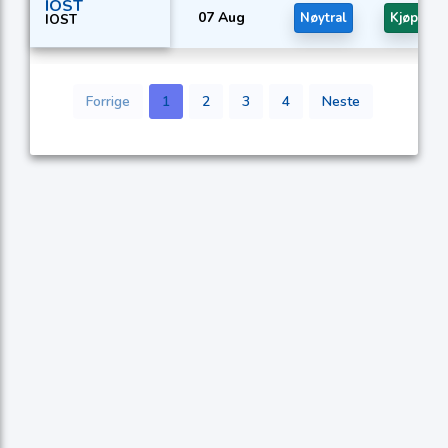
IOST
07 Aug
Nøytral
Kjøp
IOST
Forrige
1
2
3
4
Neste