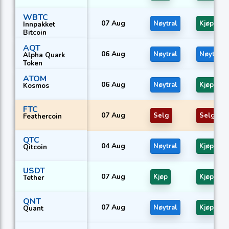
WBTC
07 Aug
Nøytral
Kjøp
Innpakket
Bitcoin
AQT
06 Aug
Nøytral
Nøytral
Alpha Quark
Token
ATOM
06 Aug
Nøytral
Kjøp
Kosmos
FTC
07 Aug
Selg
Selg
Feathercoin
QTC
04 Aug
Nøytral
Kjøp
Qitcoin
USDT
07 Aug
Kjøp
Kjøp
Tether
QNT
07 Aug
Nøytral
Kjøp
Quant