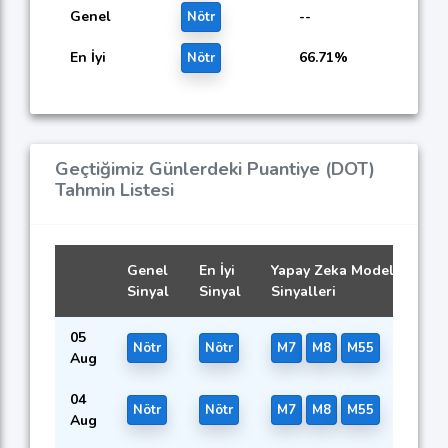
Genel
--
Nötr
En İyi
66.71%
Nötr
Geçtiğimiz Günlerdeki Puantiye (DOT)
Tahmin Listesi
Genel
En İyi
Yapay Zeka Modellerinin
Sinyal
Sinyal
Sinyalleri
05
Nötr
Nötr
M7
M8
M55
Aug
04
Nötr
Nötr
M7
M8
M55
Aug