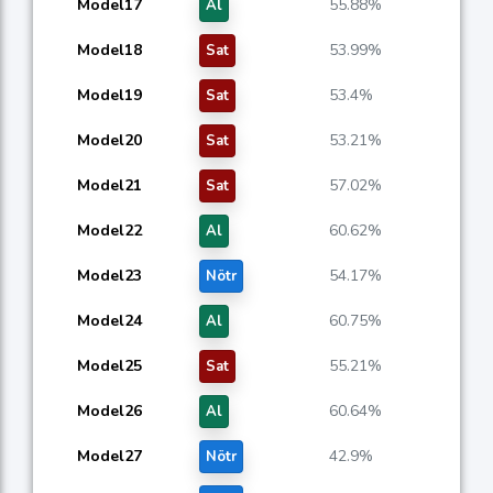
Model17
55.88%
Al
Model18
53.99%
Sat
Model19
53.4%
Sat
Model20
53.21%
Sat
Model21
57.02%
Sat
Model22
60.62%
Al
Model23
54.17%
Nötr
Model24
60.75%
Al
Model25
55.21%
Sat
Model26
60.64%
Al
Model27
42.9%
Nötr