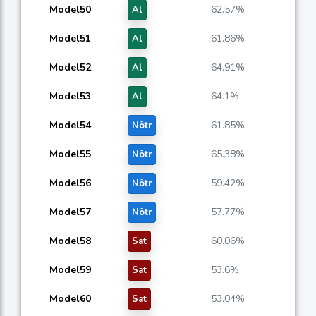
Model50
62.57%
Al
Model51
61.86%
Al
Model52
64.91%
Al
Model53
64.1%
Al
Model54
61.85%
Nötr
Model55
65.38%
Nötr
Model56
59.42%
Nötr
Model57
57.77%
Nötr
Model58
60.06%
Sat
Model59
53.6%
Sat
Model60
53.04%
Sat