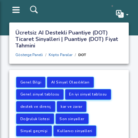
Ücretsiz AI Destekli Puantiye (DOT)
Ticaret Sinyalleri | Puantiye (DOT) Fiyat
Tahmini
Gösterge Paneli
Kripto Paralar
DOT
Genel Bilgi
AI Sinyal Olasılıkları
Genel sinyal tablosu
En iyi sinyal tablosu
destek ve direnç
kar ve zarar
Doğruluk listesi
Son sinyaller
Sinyal geçmişi
Kullanıcı sinyalleri