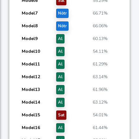
Model6
55.29%
Sat
Model7
66.71%
Nötr
Model8
66.06%
Nötr
Model9
60.13%
Al
Model10
54.11%
Al
Model11
61.29%
Al
Model12
63.14%
Al
Model13
61.96%
Al
Model14
63.12%
Al
Model15
54.01%
Sat
Model16
61.44%
Al