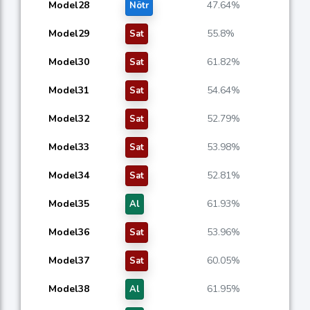
Model28
47.64%
Nötr
Model29
55.8%
Sat
Model30
61.82%
Sat
Model31
54.64%
Sat
Model32
52.79%
Sat
Model33
53.98%
Sat
Model34
52.81%
Sat
Model35
61.93%
Al
Model36
53.96%
Sat
Model37
60.05%
Sat
Model38
61.95%
Al