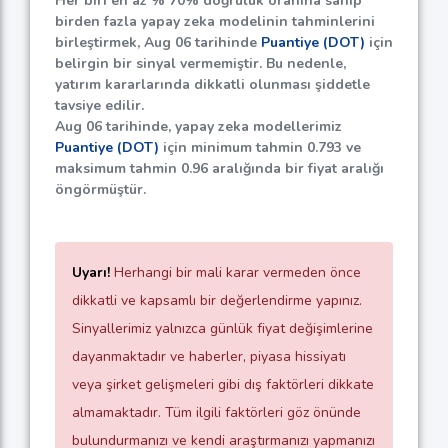
Her biri en az %
70%
doğruluk oranına sahip
birden fazla yapay zeka modelinin tahminlerini
birleştirmek, Aug 06 tarihinde
Puantiye (DOT)
için
belirgin bir sinyal vermemiştir. Bu nedenle,
yatırım kararlarında dikkatli olunması şiddetle
tavsiye edilir.
Aug 06 tarihinde, yapay zeka modellerimiz
Puantiye (DOT)
için minimum tahmin
0.793
ve
maksimum tahmin
0.96
aralığında bir fiyat aralığı
öngörmüştür.
Uyarı!
Herhangi bir mali karar vermeden önce
dikkatli ve kapsamlı bir değerlendirme yapınız.
Sinyallerimiz yalnızca günlük fiyat değişimlerine
dayanmaktadır ve haberler, piyasa hissiyatı
veya şirket gelişmeleri gibi dış faktörleri dikkate
almamaktadır. Tüm ilgili faktörleri göz önünde
bulundurmanızı ve kendi araştırmanızı yapmanızı