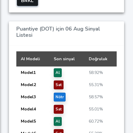
BRKL
Puantiye (DOT) için 06 Aug Sinyal
Listesi
AI Modeli
Son sinyal
Doğruluk
Model1
58.92%
Al
Model2
55.31%
Sat
Model3
58.57%
Nötr
Model4
55.01%
Sat
Model5
60.72%
Al