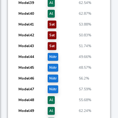
Model39
62.54%
Al
Model40
62.87%
Al
Model41
53.88%
Sat
Model42
50.83%
Sat
Model43
51.74%
Sat
Model44
49.66%
Nötr
Model45
48.57%
Nötr
Model46
56.2%
Nötr
Model47
57.59%
Nötr
Model48
55.68%
Al
Model49
62.24%
Al