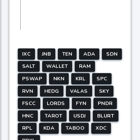
IXC
JNB
TEN
ADA
SDN
SALT
WALLET
RAM
PSWAP
NKN
KRL
SPC
RVN
HEDG
VALAS
SKY
FSCC
LORDS
FYN
PNDR
HNC
TAROT
USDJ
BLURT
RPL
KDA
TABOO
XDC