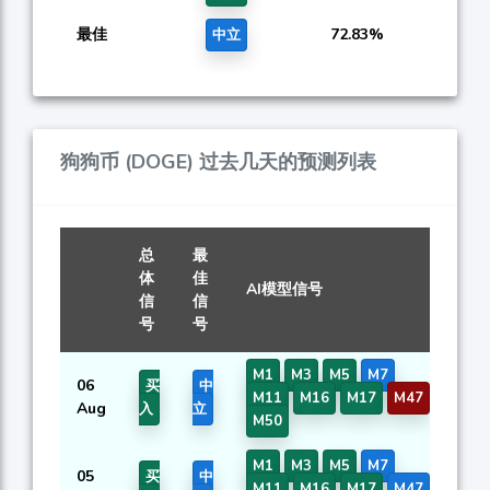
最佳
72.83%
中立
狗狗币 (DOGE) 过去几天的预测列表
总
最
体
佳
AI模型信号
止
信
信
号
号
M1
M3
M5
M7
06
买
中
0.
M11
M16
M17
M47
Aug
入
立
M50
M1
M3
M5
M7
05
买
中
0.
M11
M16
M17
M47