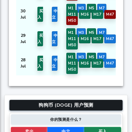
M1
M3
M5
M7
30
买
中
0.
M11
M16
M17
M47
Jul
入
立
M50
M1
M3
M5
M7
29
买
中
0.
M11
M16
M17
M47
Jul
入
立
M50
M1
M3
M5
M7
28
买
中
0.
M11
M16
M17
M47
Jul
入
立
M50
狗狗币 (DOGE) 用户预测
你的预测是什么？
卖出
中立
买入