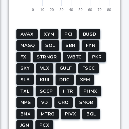
AVAX
XYM
PCI
BUSD
MASQ
SOL
SBR
FYN
FX
STRNGR
WBTC
PKR
SKY
VLX
GULF
FSCC
SLB
KUJI
DRC
XEM
TXL
SCCP
HTR
PHNX
MPS
VD
CRO
SNOB
BNX
MTRG
PIVX
BGL
JGN
PCX