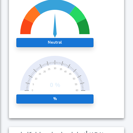
Neutral
%