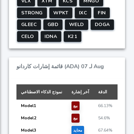
VLX
XTM
KCS
MNGO
STRONG
WPKT
IXC
FIN
GLEEC
GBD
WELD
DOGA
CELO
IDNA
K21
قائمة إشارات كاردانو (ADA) لـ 07 Aug
الدقة
آخر إشارة
نموذج الذكاء الاصطناعي
Model1
66.13%
بيع
Model2
54.6%
بيع
Model3
67.64%
محايد