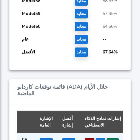
Model58
58.53%
محايد
Model59
57.85%
محايد
Model60
54.56%
محايد
--
عام
محايد
67.64%
الأفضل
محايد
قائمة توقعات كاردانو (ADA) خلال الأيام
الماضية
إشارات نماذج الذكاء
أفضل
الإشارة
الاصطناعي
إشارة
العامة
06