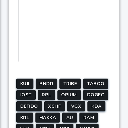
KUJI
PNDR
TRIBE
TABOO
IOST
RPL
OPIUM
DOGEC
DEFIDO
XCHF
VGX
KDA
KRL
HAKKA
AU
RAM