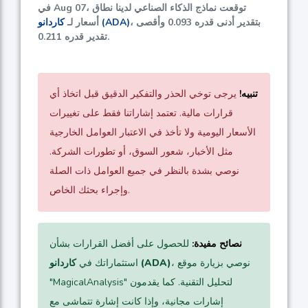
في Aug 07، توقعت نماذج الذكاء الصناعي لدينا نطاق
، بتقدير أدنى قدره
0.093
وأقصى
كاردانو (ADA)
أسعار لـ
.
تقدير قدره
0.211
تنبيه!
يرجى توخي الحذر والتفكير الدقيق قبل اتخاذ أي
قرارات مالية. تعتمد إشاراتنا فقط على تغييرات
الأسعار اليومية ولا تأخذ في الاعتبار العوامل الخارجية
مثل الأخبار، شعور السوق، أو تطورات الشركة.
نوصي بشدة بالنظر في جميع العوامل ذات الصلة
وإجراء بحثك الخاص.
نصائح مفيدة:
للحصول على أفضل القرارات بشأن
، نوصي بزيارة موقع
كاردانو (ADA)
استثماراتك في
"MagicalAnalysis" لتحليل التقنية. كما يقدمون
إشارات مجانية، وإذا كانت إشارة تتماشى مع