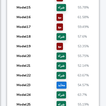
Model15
55.78%
شراء
Model16
61.58%
بيع
Model17
59.49%
بيع
Model18
57.6%
شراء
Model19
53.35%
بيع
Model20
55.75%
شراء
Model21
52.14%
شراء
Model22
63.67%
شراء
Model23
54.57%
محايد
Model24
63.7%
شراء
Model25
55.19%
شراء