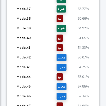
Model37
58.77%
شراء
Model38
60.66%
بيع
Model39
64.92%
شراء
Model40
61.65%
بيع
Model41
54.33%
بيع
Model42
56.07%
محايد
Model43
54.75%
محايد
Model44
56.01%
بيع
Model45
57.85%
محايد
Model46
57.34%
محايد
Model47
64.96%
بيع