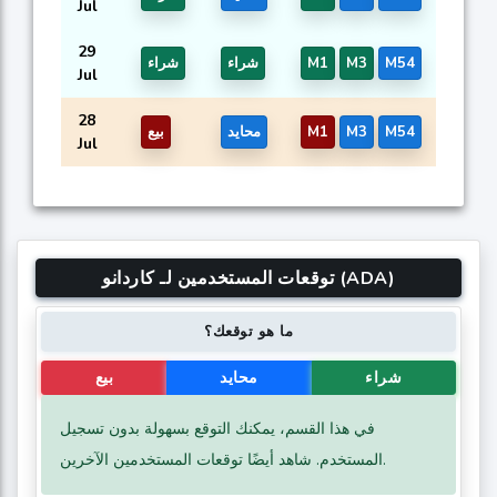
Jul
29
M54
M3
M1
شراء
شراء
Jul
28
M54
M3
M1
محايد
بيع
Jul
توقعات المستخدمين لـ كاردانو (ADA)
ما هو توقعك؟
شراء
محايد
بيع
في هذا القسم، يمكنك التوقع بسهولة بدون تسجيل
المستخدم. شاهد أيضًا توقعات المستخدمين الآخرين.