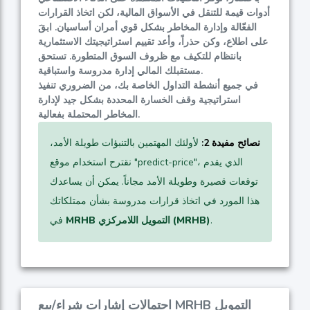
أدوات قيمة للتنقل في الأسواق المالية، لكن اتخاذ القرارات
الفعّالة وإدارة المخاطر بشكل قوي أمران أساسيان. ابقَ
على اطلاع، وكن حذراً، وأعد تقييم استراتيجيتك الاستثمارية
بانتظام للتكيف مع ظروف السوق المتطورة. تستحق
مستقبلك المالي إدارة مدروسة واستباقية.
في جميع أنشطة التداول الخاصة بك، من الضروري تنفيذ
استراتيجية وقف الخسارة المحددة بشكل جيد لإدارة
المخاطر المحتملة بفعالية.
نصائح مفيدة 2:
لأولئك المهتمين بالتنبؤات طويلة الأمد،
نقترح استخدام موقع "predict-price"، الذي يقدم
توقعات قصيرة وطويلة الأمد مجاناً. يمكن أن يساعدك
هذا المورد في اتخاذ قرارات مدروسة بشأن ممتلكاتك
.
MRHB التمويل اللامركزي (MRHB)
في
احتمالات إشارات شراء/بيع MRHB التمويل