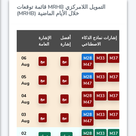
قائمة توقعات MRHB التمويل اللامركزي
(MRHB) خلال الأيام الماضية
إشارات نماذج الذكاء
أفضل
الإشارة
الاصطناعي
إشارة
العامة
06
M28
M33
M37
M44
بيع
بيع
Aug
M47
05
M28
M33
M37
M44
بيع
بيع
Aug
M47
04
M28
M33
M37
M44
بيع
بيع
Aug
M47
03
M28
M33
M37
M44
بيع
بيع
Aug
M47
02
M28
M33
M37
M44