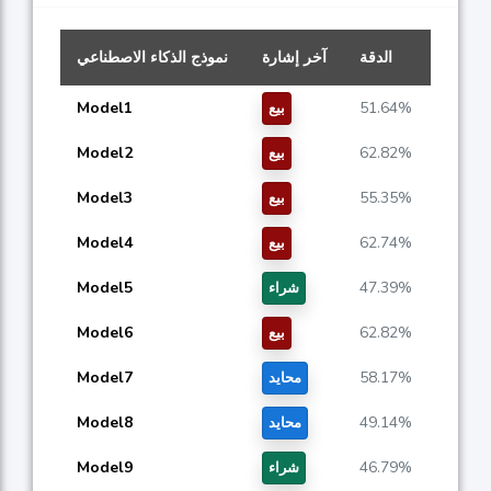
الدقة
آخر إشارة
نموذج الذكاء الاصطناعي
Model1
51.64%
بيع
Model2
62.82%
بيع
Model3
55.35%
بيع
Model4
62.74%
بيع
Model5
47.39%
شراء
Model6
62.82%
بيع
Model7
58.17%
محايد
Model8
49.14%
محايد
Model9
46.79%
شراء