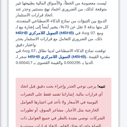
ليست معصومة من الخطأ، والأسواق المالية بطبيعتها غير
متوقعة. لذلك، من الضروري اعتماد نهج مستنير وحذر عند
اتخاذ قرارات الاستثمار.
الدمج بين التنبؤات من نماذج الذكاء الاصطناعي المتعددة،
كل منها بدقة لا تقل عن
70%
، يشير أيضاً إلى إشارة بيع لـ
في Aug 07. ومع
MRHB التمويل اللامركزي (MRHB)
ذلك، من الضروري التعامل مع قرارات الاستثمار بحذر
واعتبار دقيق.
في Aug 07، توقعت نماذج الذكاء الاصطناعي لدينا نطاق
، مقدرة القيمة
MRHB التمويل اللامركزي (MRHB)
سعر لـ
.
الدنيا بـ
0.000295
والقيمة القصوى بـ
0.000417
تنبيه!
يرجى توخي الحذر وإجراء بحث دقيق قبل اتخاذ
أي قرارات مالية. إشاراتنا تعتمد فقط على التغيرات
اليومية في الأسعار ولا تأخذ في اعتبارها العوامل
الخارجية مثل الأخبار، مشاعر السوق، أو تطورات
الشركات. نوصي بشدة بالنظر في جميع العوامل ذات
الصلة وإجراء بحثك الخاص لاتخاذ قرارات مستنيرة.