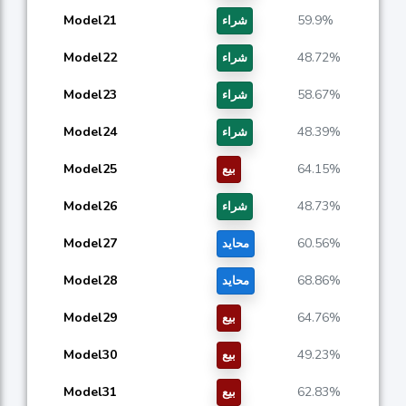
Model21
59.9%
شراء
Model22
48.72%
شراء
Model23
58.67%
شراء
Model24
48.39%
شراء
Model25
64.15%
بيع
Model26
48.73%
شراء
Model27
60.56%
محايد
Model28
68.86%
محايد
Model29
64.76%
بيع
Model30
49.23%
بيع
Model31
62.83%
بيع