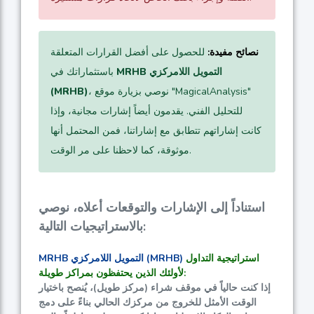
نصائح مفيدة:
للحصول على أفضل القرارات المتعلقة
MRHB التمويل اللامركزي
باستثماراتك في
، نوصي بزيارة موقع "MagicalAnalysis"
(MRHB)
للتحليل الفني. يقدمون أيضاً إشارات مجانية، وإذا
كانت إشاراتهم تتطابق مع إشاراتنا، فمن المحتمل أنها
موثوقة، كما لاحظنا على مر الوقت.
استناداً إلى الإشارات والتوقعات أعلاه، نوصي
بالاستراتيجيات التالية:
استراتيجية التداول
MRHB التمويل اللامركزي (MRHB)
لأولئك الذين يحتفظون بمراكز طويلة:
إذا كنت حالياً في موقف شراء (مركز طويل)، يُنصح باختيار
الوقت الأمثل للخروج من مركزك الحالي بناءً على دمج