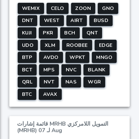
WEMIX
CELO
ZOON
GNO
DNT
WEST
AIRT
BUSD
KUJI
PKR
BCH
QNT
UDO
XLM
ROOBEE
EDGE
BTP
AVDO
WPKT
MNGO
BCT
MPS
NVC
BLANK
QRL
NVT
NAS
WGR
BTC
AVAX
قائمة إشارات MRHB التمويل اللامركزي
(MRHB) لـ 07 Aug