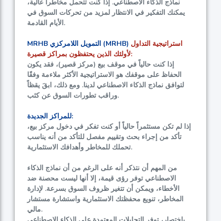
نماذج الذكاء الاصطناعي. إذا كنت تتحمل مخاطراً عالية،
يمكنك التفكير في الانتظار لمزيد من تحركات السوق في
الأيام القادمة.
استراتيجية التداول
MRHB التمويل اللامركزي (MRHB)
لأولئك الذين يحتفظون بمراكز قصيرة:
إذا كنت حالياً في موقف بيع (مركز قصير)، فقد يكون
الحفاظ على موقفك هو الاستراتيجية الأكثر ملاءمة وفقًا
لتوافق نماذج الذكاء الاصطناعي لدينا. ومع ذلك، ابقَ يقظاً
وراقب تطورات السوق عن كثب.
للمراكز الجديدة:
إذا لم تكن مستثمراً حالياً أو كنت تفكر في دخول مركز بيع،
تأكد من إجراء بحث وتقييم مفصل للتأكد من أنه يناسب
تحملك للمخاطر وأهدافك الاستثمارية.
من المهم أن نتذكر أنه على الرغم من أن نماذج الذكاء
الاصطناعي توفر رؤى قيمة، إلا أنها ليست محصنة ضد
الأخطاء، ويمكن أن تتغير ظروف السوق بسرعة. لإدارة
المخاطر، تنويع محفظتك الاستثمارية واستشارة مستشار
مالي.
باختصار، توفر التحليلات المعتمدة على الذكاء الاصطناعي