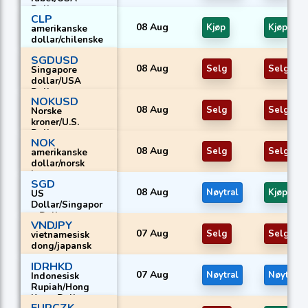
Dollar
CLP
08 Aug
Kjøp
Kjøp
amerikanske
dollar/chilenske
peso
SGDUSD
08 Aug
Selg
Selg
Singapore
dollar/USA
Dollar
NOKUSD
08 Aug
Selg
Selg
Norske
kroner/U.S.
Dollar
NOK
08 Aug
Selg
Selg
amerikanske
dollar/norsk
krone
SGD
08 Aug
Nøytral
Kjøp
US
Dollar/Singapor
e Dollar
VNDJPY
07 Aug
Selg
Selg
vietnamesisk
dong/japansk
yen
IDRHKD
07 Aug
Nøytral
Nøytral
Indonesisk
Rupiah/Hong
Kong Dollar
EURCZK