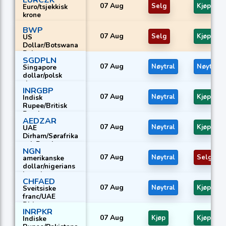
07 Aug
Selg
Kjøp
Euro/tsjekkisk
krone
BWP
07 Aug
Selg
Kjøp
US
Dollar/Botswana
Pula
SGDPLN
07 Aug
Nøytral
Nøytral
Singapore
dollar/polsk
zloty
INRGBP
07 Aug
Nøytral
Kjøp
Indisk
Rupee/Britisk
Pund
AEDZAR
07 Aug
Nøytral
Kjøp
UAE
Dirham/Sørafrika
nsk Rand
NGN
07 Aug
Nøytral
Selg
amerikanske
dollar/nigerians
ke naira
CHFAED
07 Aug
Nøytral
Kjøp
Sveitsiske
franc/UAE
Dirham
INRPKR
07 Aug
Kjøp
Kjøp
Indiske