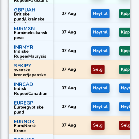
Rupee/Pakistans
ke Rupee
GBPUAH
07 Aug
Nøytral
Kjøp
Britiske
pund/ukrainske
hryvnia
EURMXN
07 Aug
Nøytral
Kjøp
Euro/meksikansk
peso
INRMYR
07 Aug
Nøytral
Kjøp
Indiske
Rupee/Malaysis
ke Ringgit
SEKJPY
07 Aug
Selg
Kjøp
svenske
kroner/japanske
yen
INRCAD
07 Aug
Nøytral
Nøytral
Indisk
Rupee/Canadian
Dollar
EUREGP
07 Aug
Nøytral
Nøytral
Euro/egyptiske
pund
EURNOK
07 Aug
Selg
Selg
Euro/Norsk
Krone