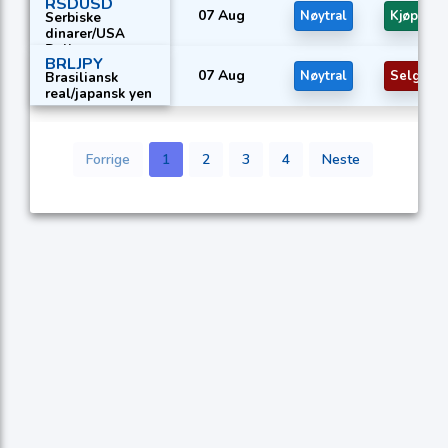
RSDUSD
07 Aug
Nøytral
Kjøp
Serbiske
dinarer/USA
Dollar
BRLJPY
07 Aug
Nøytral
Selg
Brasiliansk
real/japansk yen
Forrige
1
2
3
4
Neste