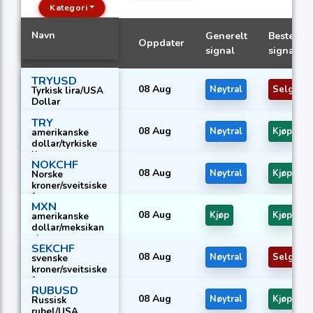
Kategori
Navn
Generelt
Beste
Oppdater
signal
signal
TRYUSD
08 Aug
Nøytral
Selg
Tyrkisk lira/USA
Dollar
TRY
08 Aug
Nøytral
Kjøp
amerikanske
dollar/tyrkiske
lira
NOKCHF
08 Aug
Nøytral
Kjøp
Norske
kroner/sveitsiske
franc
MXN
08 Aug
Kjøp
Kjøp
amerikanske
dollar/meksikan
sk peso
SEKCHF
08 Aug
Nøytral
Selg
svenske
kroner/sveitsiske
franc
RUBUSD
08 Aug
Nøytral
Kjøp
Russisk
rubel/USA