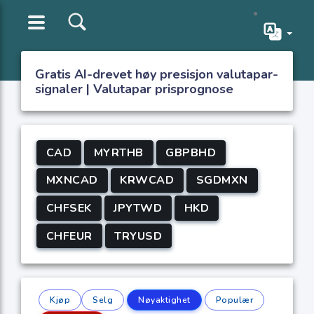
Gratis AI-drevet høy presisjon valutapar-
signaler | Valutapar prisprognose
CAD
MYRTHB
GBPBHD
MXNCAD
KRWCAD
SGDMXN
CHFSEK
JPYTWD
HKD
CHFEUR
TRYUSD
Kjøp
Selg
Nøyaktighet
Populær