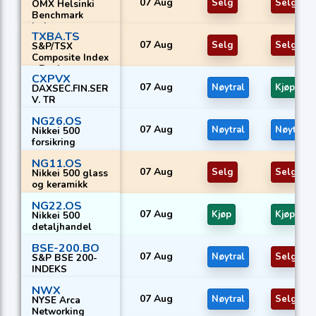
07 Aug
Selg
Selg
OMX Helsinki
Benchmark
Index
TXBA.TS
07 Aug
Selg
Selg
S&P/TSX
Composite Index
- Banker
CXPVX
07 Aug
Nøytral
Kjøp
DAXSEC.FIN.SER
V. TR
NG26.OS
07 Aug
Nøytral
Nøytral
Nikkei 500
forsikring
NG11.OS
07 Aug
Selg
Selg
Nikkei 500 glass
og keramikk
NG22.OS
07 Aug
Kjøp
Kjøp
Nikkei 500
detaljhandel
BSE-200.BO
07 Aug
Nøytral
Selg
S&P BSE 200-
INDEKS
NWX
07 Aug
Nøytral
Selg
NYSE Arca
Networking