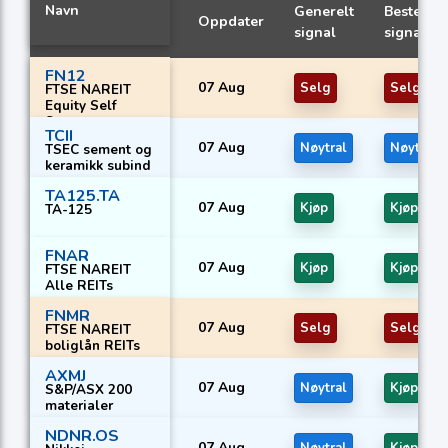
Navn
Generelt
Beste
Oppdater
signal
signal
FN12
07 Aug
Selg
Selg
FTSE NAREIT
Equity Self
Storage
TCII
07 Aug
Nøytral
Nøytral
TSEC sement og
keramikk subind
TA125.TA
07 Aug
Kjøp
Kjøp
TA-125
FNAR
07 Aug
Kjøp
Kjøp
FTSE NAREIT
Alle REITs
FNMR
07 Aug
Selg
Selg
FTSE NAREIT
boliglån REITs
AXMJ
07 Aug
Nøytral
Kjøp
S&P/ASX 200
materialer
NDNR.OS
07 Aug