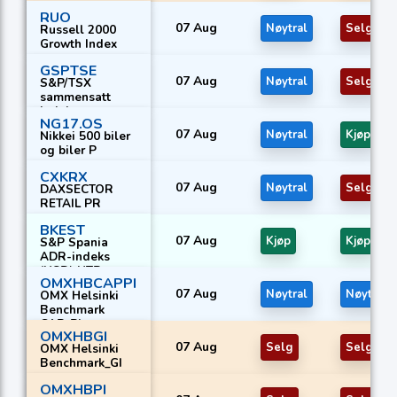
RUO
07 Aug
Nøytral
Selg
Russell 2000
Growth Index
GSPTSE
07 Aug
Nøytral
Selg
S&P/TSX
sammensatt
indeks
NG17.OS
07 Aug
Nøytral
Kjøp
Nikkei 500 biler
og biler P
CXKRX
07 Aug
Nøytral
Selg
DAXSECTOR
RETAIL PR
BKEST
07 Aug
Kjøp
Kjøp
S&P Spania
ADR-indeks
(USD) NTR
OMXHBCAPPI
07 Aug
Nøytral
Nøytral
OMX Helsinki
Benchmark
CAP_PI
OMXHBGI
07 Aug
Selg
Selg
OMX Helsinki
Benchmark_GI
OMXHBPI