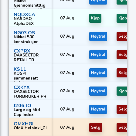
Nøytral
Kjøp
Nikkei
Gjennomsnittlig
høyt utbytte Yi
NQDXCA
07 Aug
Kjøp
Kjøp
NASDAQ
AlphaDEX
Canada-
NG03.OS
indeksen
07 Aug
Nøytral
Selg
Nikkei 500
konstruksjon
CXPRX
07 Aug
Nøytral
Selg
DAXSECTOR
RETAIL TR
KS11
07 Aug
Nøytral
Selg
KOSPI
sammensatt
indeks
CXKYX
07 Aug
Nøytral
Kjøp
DAXSECTOR
FORBRUKER PR
J206.JO
07 Aug
Nøytral
Selg
Large og Mid
Cap Index
OMXHGI
07 Aug
Selg
Selg
OMX Helsinki_GI