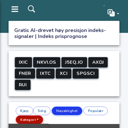
Gratis AI-drevet høy presisjon indeks-
signaler | Indeks prisprognose
IXIC
NKVI.OS
J5EQ.JO
AXDJ
FNER
IXTC
XCI
SPGSCI
RUI
Kjøp
Selg
Nøyaktighet
Populær
Kategori